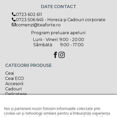
DATE CONTACT
0723 602 611
0723 506 645 - Horeca și Cadouri corporate
comenzi@teaforte.ro
Program preluare apeluri:
Luni - Vineri: 9:00 - 20:00
Sâmbătă: 9:00 - 17:00
CATEGORII PRODUSE
Ceai
Ceai ECO
Accesorii
Cadouri
Delicatese
Oferta săptămânii
Noi și partenerii noștri folosim informațiile colectate prin
INFORMAȚII UTILE
cookie-uri și tehnologii similare pentru a îmbunătăți experiența