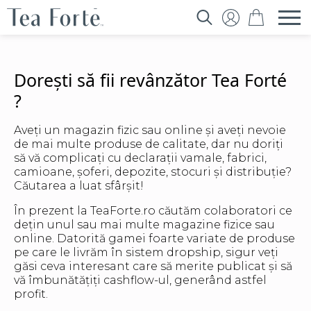
Search
for:
Dorești să fii revânzător Tea Forté
?
Aveți un magazin fizic sau online și aveți nevoie
de mai multe produse de calitate, dar nu doriți
să vă complicați cu declarații vamale, fabrici,
camioane, șoferi, depozite, stocuri și distribuție?
Căutarea a luat sfârșit!
În prezent la TeaForte.ro căutăm colaboratori ce
dețin unul sau mai multe magazine fizice sau
online. Datorită gamei foarte variate de produse
pe care le livrăm în sistem dropship, sigur veți
găsi ceva interesant care să merite publicat și să
vă îmbunătățiți cashflow-ul, generând astfel
profit.