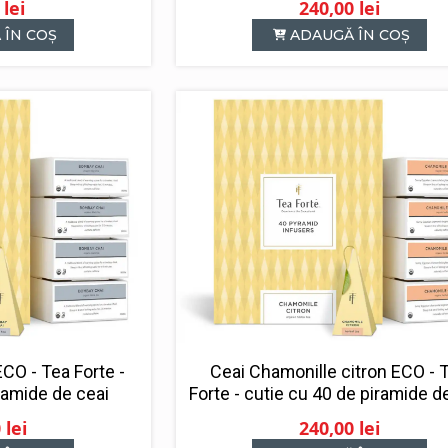
0
lei
240,00
lei
rețul
rețul
 ÎN COȘ
ADAUGĂ ÎN COȘ
ițial
urent
ste:
ost:
60,00 lei.
80,00 lei.
CO - Tea Forte -
Ceai Chamonille citron ECO - 
ramide de ceai
Forte - cutie cu 40 de piramide d
0
lei
240,00
lei