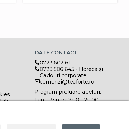
DATE CONTACT
0723 602 611
0723 506 645 - Horeca și
Cadouri corporate
comenzi@teaforte.ro
Program preluare apeluri:
kies
Luni - Vineri: 9:00 - 20:00
itate
Sâmbătă: 9:00 - 17:00