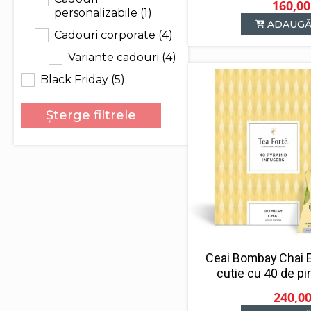
160,0
personalizabile
(1)
P
P
ADAUGĂ
in
c
Cadouri corporate
(4)
a
e
Variante cadouri
(4)
f
1
1
Black Friday
(5)
Șterge filtrele
Ceai Bombay Chai E
cutie cu 40 de pi
240,0