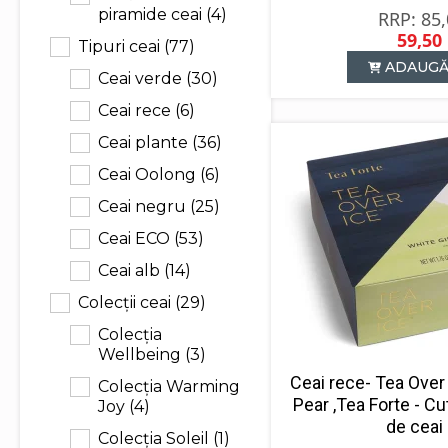
piramide ceai
(4)
85
59,50
Tipuri ceai
(77)
P
P
ADAUGĂ
in
c
Ceai verde
(30)
a
e
Ceai rece
(6)
f
5
8
Ceai plante
(36)
Ceai Oolong
(6)
Ceai negru
(25)
Ceai ECO
(53)
Ceai alb
(14)
Colecții ceai
(29)
Colecția
Wellbeing
(3)
Ceai rece- Tea Over
Colecția Warming
Pear ,Tea Forte - Cu
Joy
(4)
de ceai
Colecția Soleil
(1)