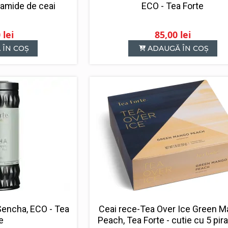
ECO - Tea Forte
ramide de ceai
0
lei
85,00
lei
 ÎN COȘ
ADAUGĂ ÎN COȘ
Sencha, ECO - Tea
Ceai rece-Tea Over Ice Green 
e
Peach, Tea Forte - cutie cu 5 pi