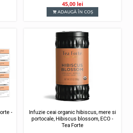
45,00
lei
ADAUGĂ ÎN COȘ
orte -
Infuzie ceai organic hibiscus, mere si
portocale, Hibiscus blossom, ECO -
Tea Forte