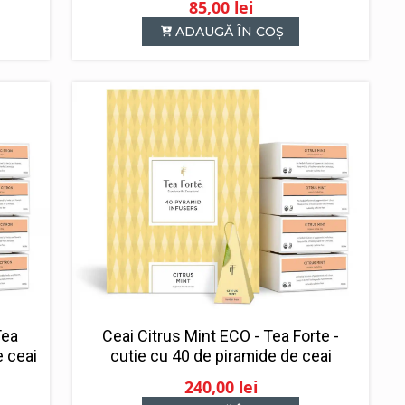
85,00
lei
ADAUGĂ ÎN COȘ
Tea
Ceai Citrus Mint ECO - Tea Forte -
e ceai
cutie cu 40 de piramide de ceai
240,00
lei