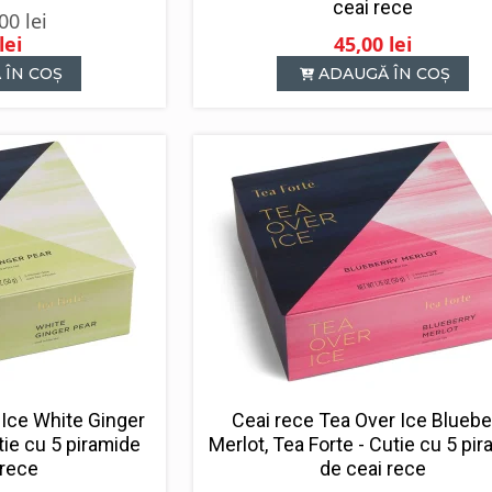
ceai rece
,00
lei
lei
45,00
lei
rețul
rețul
 ÎN COȘ
ADAUGĂ ÎN COȘ
ițial
urent
ste:
ost:
9,50 lei.
5,00 lei.
 Ice White Ginger
Ceai rece Tea Over Ice Bluebe
tie cu 5 piramide
Merlot, Tea Forte - Cutie cu 5 pi
 rece
de ceai rece