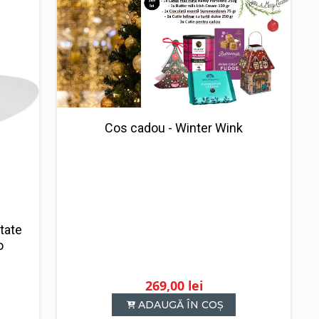
Cos cadou - Winter Wink
tate
o
269,00
lei
ADAUGĂ ÎN COȘ