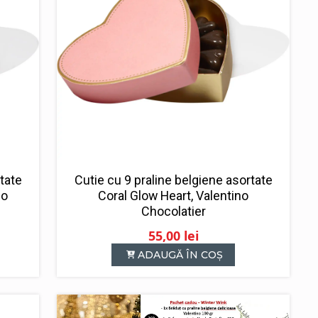
tate
Cutie cu 9 praline belgiene asortate
no
Coral Glow Heart, Valentino
Chocolatier
55,00
lei
ADAUGĂ ÎN COȘ