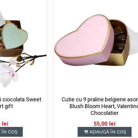
i ciocolata Sweet
Cutie cu 9 praline belgiene asor
t gift
Blush Bloom Heart, Valentin
Chocolatier
0
lei
55,00
lei
 ÎN COȘ
ADAUGĂ ÎN COȘ