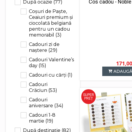
Cos cadou - Noble 
După ocazie
(77)
Coșuri de Paște,
Ceaiuri premium și
ciocolată belgiană
pentru un cadou
memorabil
(3)
Cadouri zi de
naștere
(29)
Cadouri Valentine’s
171,0
day
(15)
ADAUGĂ
Cadouri cu cărți
(1)
Cadouri
Crăciun
(53)
SUPER
PREȚ
Cadouri
aniversare
(34)
Cadouri 1-8
martie
(19)
După destinație
(82)