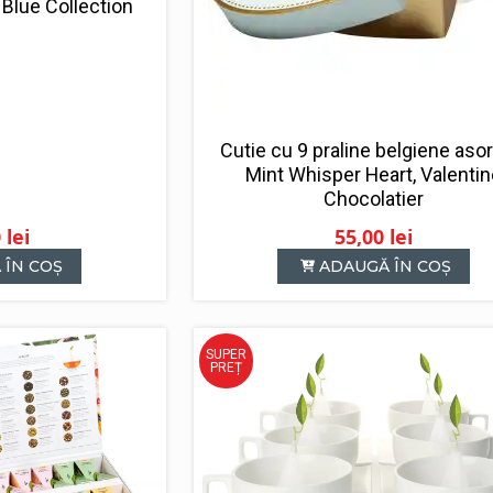
Blue Collection
Cutie cu 9 praline belgiene asor
Mint Whisper Heart, Valentin
Chocolatier
0
lei
55,00
lei
 ÎN COȘ
ADAUGĂ ÎN COȘ
SUPER
PREȚ