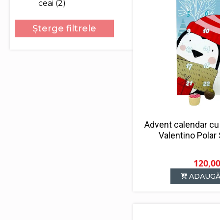
ceai
(2)
Șterge filtrele
Advent calendar cu 
Valentino Polar
120,0
ADAUGĂ