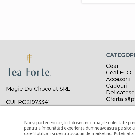
CATEGORI
Ceai
Ceai ECO
Accesorii
Cadouri
Magie Du Chocolat SRL
Delicatese
Oferta să
CUI: RO21973341
Reg. Com. J40/11979/2007
Noi și partenerii noștri folosim informațiile colectate prin
pentru a îmbunătăți experiența dumneavoastră pe site-ul
care îl utilizați și pentru scopuri de marketing. Puteți afl