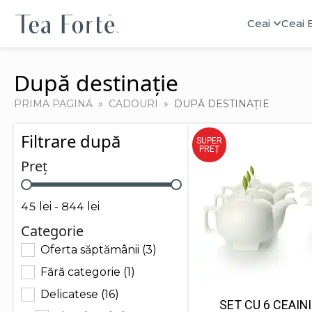
Ceai
Ceai 
După destinație
PRIMA PAGINĂ
CADOURI
DUPĂ DESTINAȚIE
Filtrare după
SUPER
PREȚ
Preț
Preț
45 lei - 844 lei
Categorie
Oferta săptămânii
(3)
Categorie
Fără categorie
(1)
Delicatese
(16)
SET CU 6 CEAIN