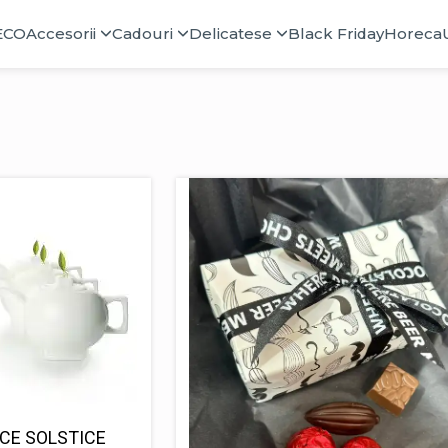
ECO
Accesorii
Cadouri
Delicatese
Black Friday
Horeca
ICE SOLSTICE