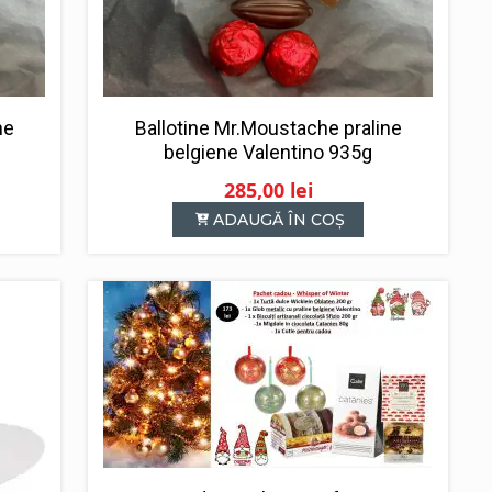
ne
Ballotine Mr.Moustache praline
belgiene Valentino 935g
285,00
lei
ADAUGĂ ÎN COȘ