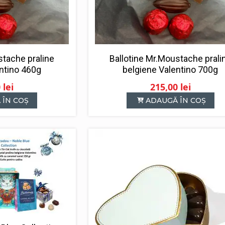
stache praline
Ballotine Mr.Moustache prali
ntino 460g
belgiene Valentino 700g
0
lei
215,00
lei
 ÎN COȘ
ADAUGĂ ÎN COȘ