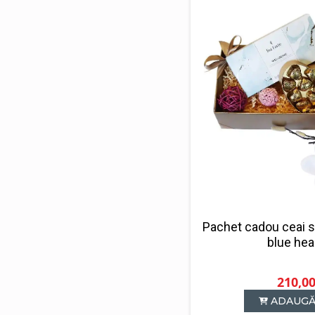
Pachet cadou ceai s
blue hear
210,0
ADAUGĂ