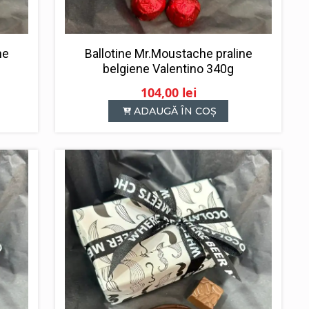
ne
Ballotine Mr.Moustache praline
belgiene Valentino 340g
104,00
lei
ADAUGĂ ÎN COȘ