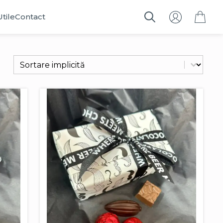
Utile
Contact
Search
for:
Sort content
Filtrează