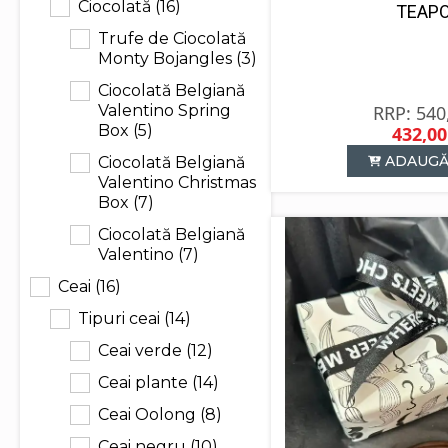
Ciocolată
(16)
TEAP
Trufe de Ciocolată
Monty Bojangles
(3)
Ciocolată Belgiană
540
Valentino Spring
Box
(5)
432,0
P
P
ADAUGĂ
Ciocolată Belgiană
in
c
Valentino Christmas
a
e
Box
(7)
f
4
5
Ciocolată Belgiană
Valentino
(7)
Ceai
(16)
Tipuri ceai
(14)
Ceai verde
(12)
Ceai plante
(14)
Ceai Oolong
(8)
Ceai negru
(10)