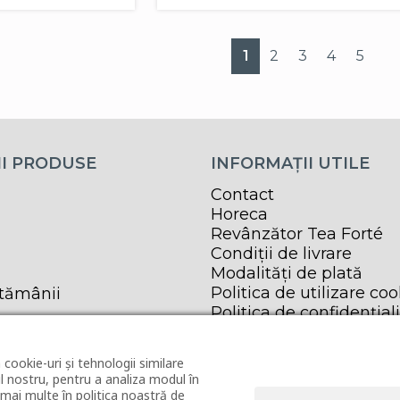
1
2
3
4
5
I PRODUSE
INFORMAȚII UTILE
Contact
Horeca
Revânzător Tea Forté
Condiții de livrare
Modalități de plată
Politica de utilizare coo
ptămânii
Politica de confidențial
Termeni și condiții
ANPC
 cookie-uri și tehnologii similare
 nostru, pentru a analiza modul în
a mai multe în politica noastră de