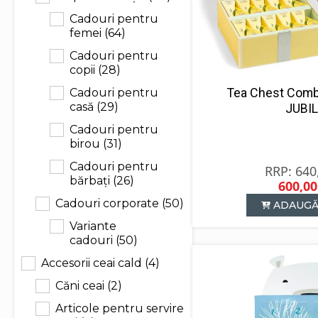
Cadouri pentru
femei
(64)
Cadouri pentru
copii
(28)
Tea Chest Com
Cadouri pentru
casă
(29)
JUBI
Cadouri pentru
birou
(31)
Cadouri pentru
640
bărbați
(26)
600,0
P
P
Cadouri corporate
(50)
ADAUGĂ
in
c
Variante
a
e
cadouri
(50)
f
6
6
Accesorii ceai cald
(4)
Căni ceai
(2)
Articole pentru servire