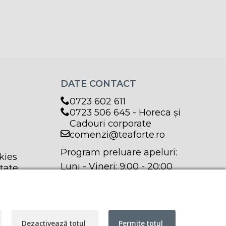
DATE CONTACT
0723 602 611
0723 506 645 - Horeca și
Cadouri corporate
comenzi@teaforte.ro
Program preluare apeluri:
kies
Luni - Vineri: 9:00 - 20:00
itate
Sâmbătă: 9:00 - 17:00
Dezactivează totul
Permite totul