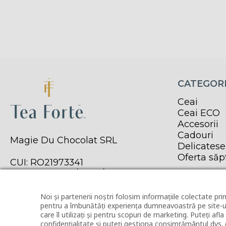
CATEGORI
Ceai
Ceai ECO
Accesorii
Cadouri
Magie Du Chocolat SRL
Delicatese
Oferta să
CUI: RO21973341
Reg. Com. J40/11979/2007
Noi și partenerii noștri folosim informațiile colectate prin
pentru a îmbunătăți experiența dumneavoastră pe site-ul
care îl utilizați și pentru scopuri de marketing. Puteți afl
confidențialitate și puteți gestiona consimțământul dvs. 