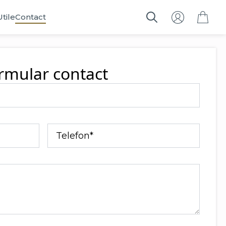
Utile
Contact
Search
for:
rmular contact
Telefon
*