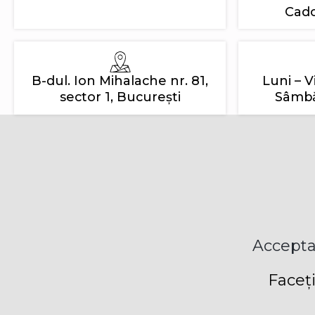
Cado
B-dul. Ion Mihalache nr. 81,
Luni – V
sector 1, București
Sâmbăt
Accepta
Faceți