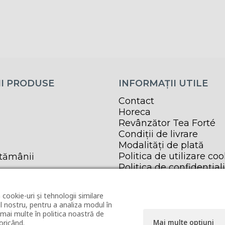
I PRODUSE
INFORMAȚII UTILE
Contact
Horeca
Revânzător Tea Forté
Condiții de livrare
Modalități de plată
Politica de utilizare coo
ptămânii
Politica de confidențial
Termeni și condiții
ANPC
 cookie-uri și tehnologii similare
 nostru, pentru a analiza modul în
a mai multe în politica noastră de
Mai multe opțiuni
oricând.