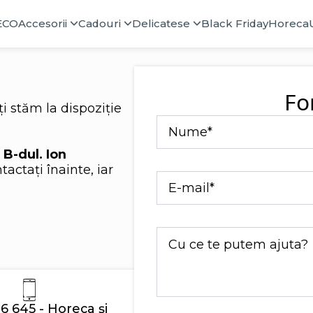
ECO
Accesorii
Cadouri
Delicatese
Black Friday
Horeca
Fo
ți stăm la dispoziție
Nume
*
:
B-dul. Ion
ntactați înainte, iar
E-
mail
*
Mesaj
6 645 - Horeca și