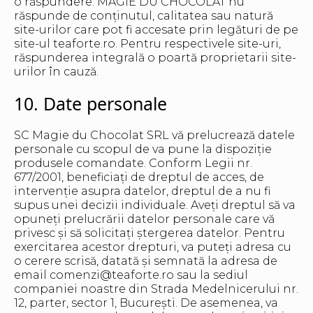
o răspundere. MAGIE DU CHOCOLAT nu
răspunde de conținutul, calitatea sau natură
site-urilor care pot fi accesate prin legături de pe
site-ul teaforte.ro. Pentru respectivele site-uri,
răspunderea integrală o poartă proprietarii site-
urilor în cauză.
10. Date personale
SC Magie du Chocolat SRL vă prelucrează datele
personale cu scopul de va pune la dispoziție
produsele comandate. Conform Legii nr.
677/2001, beneficiați de dreptul de acces, de
intervenţie asupra datelor, dreptul de a nu fi
supus unei decizii individuale. Aveți dreptul să va
opuneți prelucrării datelor personale care vă
privesc și să solicitați ștergerea datelor. Pentru
exercitarea acestor drepturi, va puteți adresa cu
o cerere scrisă, datată și semnată la adresa de
email comenzi@teaforte.ro sau la sediul
companiei noastre din Strada Medelnicerului nr.
12, parter, sector 1, București. De asemenea, va