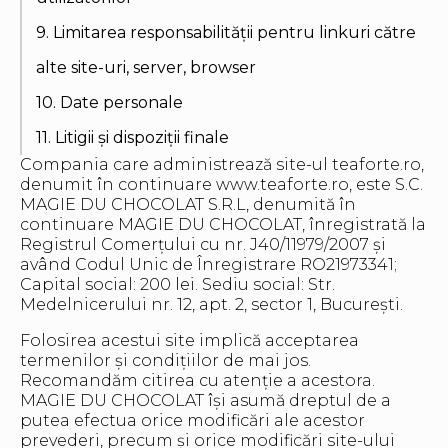
9. Limitarea responsabilității pentru linkuri către
alte site-uri, server, browser
10. Date personale
11. Litigii și dispoziții finale
Compania care administrează site-ul teaforte.ro,
denumit în continuare www.teaforte.ro, este S.C.
MAGIE DU CHOCOLAT S.R.L, denumită în
continuare MAGIE DU CHOCOLAT, înregistrată la
Registrul Comerțului cu nr. J40/11979/2007 și
având Codul Unic de Înregistrare RO21973341;
Capital social: 200 lei. Sediu social: Str.
Medelnicerului nr. 12, apt. 2, sector 1, București.
Folosirea acestui site implică acceptarea
termenilor și condițiilor de mai jos.
Recomandăm citirea cu atenție a acestora.
MAGIE DU CHOCOLAT își asumă dreptul de a
putea efectua orice modificări ale acestor
prevederi, precum și orice modificări site-ului