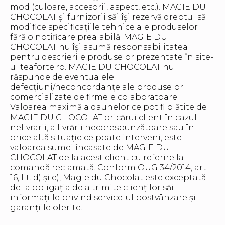
mod (culoare, accesorii, aspect, etc.). MAGIE DU
CHOCOLAT și furnizorii săi își rezervă dreptul să
modifice specificațiile tehnice ale produselor
fără o notificare prealabilă. MAGIE DU
CHOCOLAT nu își asumă responsabilitatea
pentru descrierile produselor prezentate în site-
ul teaforte.ro. MAGIE DU CHOCOLAT nu
răspunde de eventualele
defecțiuni/neconcordanțe ale produselor
comercializate de firmele colaboratoare.
Valoarea maximă a daunelor ce pot fi plătite de
MAGIE DU CHOCOLAT oricărui client în cazul
nelivrarii, a livrării necorespunzătoare sau în
orice altă situație ce poate interveni, este
valoarea sumei încasate de MAGIE DU
CHOCOLAT de la acest client cu referire la
comandă reclamată. Conform OUG 34/2014, art.
16, lit. d) și e), Magie du Chocolat este exceptată
de la obligația de a trimite clienților săi
informațiile privind service-ul postvânzare și
garanțiile oferite.