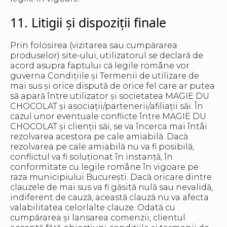
11. Litigii și dispoziții finale
Prin folosirea (vizitarea sau cumpărarea
produselor) site-ului, utilizatorul se declară de
acord asupra faptului că legile române vor
guverna Condițiile și Termenii de utilizare de
mai sus și orice dispută de orice fel care ar putea
să apară între utilizator și societatea MAGIE DU
CHOCOLAT și asociații/partenerii/afiliații săi. În
cazul unor eventuale conflicte între MAGIE DU
CHOCOLAT și clienții săi, se va încerca mai întâi
rezolvarea acestora pe cale amiabilă. Dacă
rezolvarea pe cale amiabilă nu va fi posibilă,
conflictul va fi soluționat în instanță, în
conformitate cu legile române în vigoare pe
raza municipiului București. Dacă oricare dintre
clauzele de mai sus va fi găsită nulă sau nevalidă,
indiferent de cauză, această clauză nu va afecta
valabilitatea celorlalte clauze. Odată cu
cumpărarea și lansarea comenzii, clientul