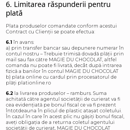
6. Limitarea răspunderii pentru
plată
Plata produselor comandate conform acestui
Contract cu Clienții se poate efectua:
6.1
în avans:
a) prin transfer bancar sau depunere numerar în
contul nostru – Trebuie trimisă dovadă plății prin
mail sau fax către MAGIE DU CHOCOLAT, altfel
comanda nu poate fi livrată, decât după intrarea
fizică a banilor în contul MAGIE DU CHOCOLAT
b) plata online cu cardul prin procesatorul de
plăți plationline.ro
6.2
la livrarea produselor – ramburs. Suma
achitată către agentul societății de curierat va fi
cea evidențiată pe bonul fiscal ce va fi prezent
întotdeauna în plicul de plastic atașat coletului.
În cazul în care în acest plic nu gășiți bonul fiscal,
aveți obligația de a returna coletul agentului
societății de curierat, MAGIE DU CHOCOLAT