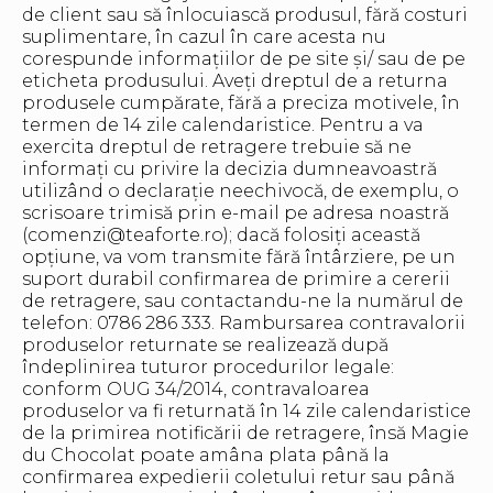
de client sau să înlocuiască produsul, fără costuri
suplimentare, în cazul în care acesta nu
corespunde informațiilor de pe site și/ sau de pe
eticheta produsului. Aveți dreptul de a returna
produsele cumpărate, fără a preciza motivele, în
termen de 14 zile calendaristice. Pentru a va
exercita dreptul de retragere trebuie să ne
informați cu privire la decizia dumneavoastră
utilizând o declarație neechivocă, de exemplu, o
scrisoare trimisă prin e-mail pe adresa noastră
(comenzi@teaforte.ro); dacă folosiți această
opțiune, va vom transmite fără întârziere, pe un
suport durabil confirmarea de primire a cererii
de retragere, sau contactandu-ne la numărul de
telefon: 0786 286 333. Rambursarea contravalorii
produselor returnate se realizează după
îndeplinirea tuturor procedurilor legale:
conform OUG 34/2014, contravaloarea
produselor va fi returnată în 14 zile calendaristice
de la primirea notificării de retragere, însă Magie
du Chocolat poate amâna plata până la
confirmarea expedierii coletului retur sau până