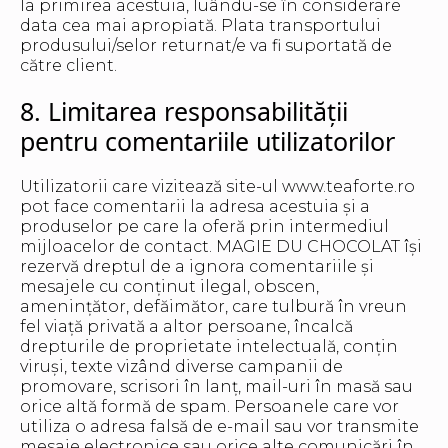
la primirea acestuia, luându-se în considerare
data cea mai apropiată. Plata transportului
produsului/selor returnat/e va fi suportată de
către client.
8. Limitarea responsabilității
pentru comentariile utilizatorilor
Utilizatorii care vizitează site-ul www.teaforte.ro
pot face comentarii la adresa acestuia și a
produselor pe care la oferă prin intermediul
mijloacelor de contact. MAGIE DU CHOCOLAT își
rezervă dreptul de a ignora comentariile și
mesajele cu conținut ilegal, obscen,
amenințător, defăimător, care tulbură în vreun
fel viață privată a altor persoane, încalcă
drepturile de proprietate intelectuală, conțin
viruși, texte vizând diverse campanii de
promovare, scrisori în lanț, mail-uri în masă sau
orice altă formă de spam. Persoanele care vor
utiliza o adresa falsă de e-mail sau vor transmite
mesaje electronice sau orice alte comunicări în