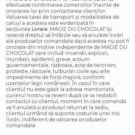
efectueze confirmarea comenzilor înainte de
onorarea lor prin contactarea clienților.
Valoarea taxei de transport și modalitatea de
calcul a acesteia este evidențiată în
secțiunea
Livrare
. MAGIE DU CHOCOLAT își
rezervă dreptul să întârzie sau să anuleze livrări
ale produselor comandate dacă acestea nu pot fi
onorate din motive independente de MAGIE DU
CHOCOLAT care includ: incendii, explozii,
inundații, epidemii, greve, acțiuni
guvernamentale, războaie, acte de terorism,
proteste, răscoale, tulburări civile sau alte
impedimente de forță majoră, conform
uzanțelor legii românești. În cazul în care
clientul nu este găsit la adresa menționată,
curierul nostru va reveni după ce va restabili
contactul cu clientul, moment în care comandă
va fi anulată și produsul returnat la sediu,
clientul urmând să suporte costurile unei noi
livrări, indiferent de valoarea produselor
comandate.