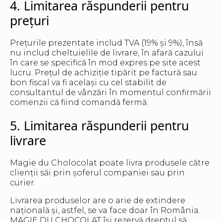
4. Limitarea răspunderii pentru
prețuri
Prețurile prezentate includ TVA (19% și 9%), însă
nu includ cheltuielile de livrare, în afară cazului
în care se specifică în mod expres pe site acest
lucru. Prețul de achiziție tipărit pe factură sau
bon fiscal va fi același cu cel stabilit de
consultantul de vânzări în momentul confirmării
comenzii că fiind comandă fermă.
5. Limitarea răspunderii pentru
livrare
Magie du Cholocolat poate livra produsele către
clienții săi prin șoferul companiei sau prin
curier.
Livrarea produselor are o arie de extindere
națională și, astfel, se va face doar în România.
MAGIE DU CHOCOLAT își rezervă dreptul să