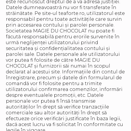
este recunoscut dreptul de a va adresa justiției.
Datele dumneavoastră nu vor fi transferate în
străinătate. Pe site-ul teaforte.ro, utilizatorul este
responsabil pentru toate activitățile care survin
prin accesarea contului și parolei personale.
Societatea MAGIE DU CHOCOLAT nu poate fi
făcută responsabilă pentru erorile survenite în
urmă neglijenței utilizatorului privind
securitatea și confidențialitatea contului și
parolei sale. Datele personale ale utilizatorului
vor putea fi folosite de către MAGIE DU
CHOCOLAT și furnizorii săi numai în scopul
declarat al acestui site. Informațiile din contul de
înregistrare, precum și datele din formularul de
comandă vor fi folosite pentru a trimite
utilizatorului confirmarea comenzilor, informări
despre eventualele promoții, etc. Datele
personale vor putea fi însă transmise
autorităților în drept să verifice tranzacțiile
comerciale sau altor autorități în drept să
efectueze orice verificări justificate în baza legii,
dacă acest lucru va fi solicitat în conformitate cu
legile în vigoare.