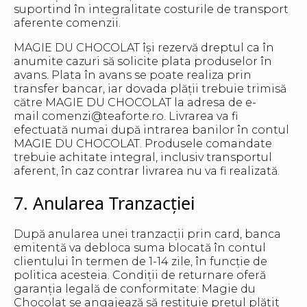
suportind în integralitate costurile de transport
aferente comenzii.
MAGIE DU CHOCOLAT își rezervă dreptul ca în
anumite cazuri să solicite plata produselor în
avans. Plata în avans se poate realiza prin
transfer bancar, iar dovada plății trebuie trimisă
către MAGIE DU CHOCOLAT la adresa de e-
mail comenzi@teaforte.ro. Livrarea va fi
efectuată numai după intrarea banilor în contul
MAGIE DU CHOCOLAT. Produsele comandate
trebuie achitate integral, inclusiv transportul
aferent, în caz contrar livrarea nu va fi realizată.
7. Anularea Tranzacției
După anularea unei tranzacții prin card, banca
emitentă va debloca suma blocată în contul
clientului în termen de 1-14 zile, în funcție de
politica acesteia. Condiții de returnare oferă
garanția legală de conformitate: Magie du
Chocolat se angajează să restituie prețul plătit