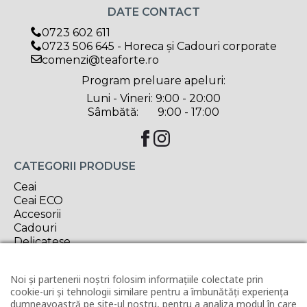
DATE CONTACT
0723 602 611
0723 506 645 - Horeca și Cadouri corporate
comenzi@teaforte.ro
Program preluare apeluri:
Luni - Vineri: 9:00 - 20:00
Sâmbătă: 9:00 - 17:00
CATEGORII PRODUSE
Ceai
Ceai ECO
Accesorii
Cadouri
Delicatese
Oferta săptămânii
Noi și partenerii noștri folosim informațiile colectate prin
INFORMAȚII UTILE
cookie-uri și tehnologii similare pentru a îmbunătăți experiența
Contact
dumneavoastră pe site-ul nostru, pentru a analiza modul în care