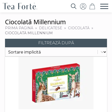
Search
for:
Ciocolată Millennium
PRIMA PAGINĂ
DELICATESE
CIOCOLATĂ
CIOCOLATĂ MILLENNIUM
FILTREAZĂ DUPĂ
Sort content
Filtrează