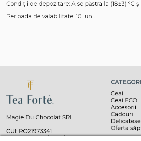
Condiții de depozitare:
A se păstra la (18±3) °С
Perioada de valabilitate:
10 luni.
CATEGORI
Ceai
Ceai ECO
Accesorii
Cadouri
Magie Du Chocolat SRL
Delicatese
Oferta să
CUI: RO21973341
Reg. Com. J40/11979/2007