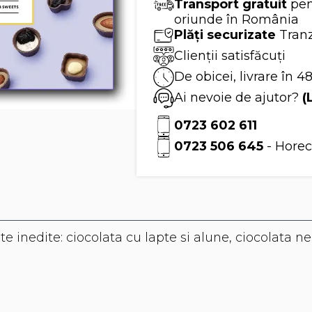
Transport gratuit
pen
oriunde în România
Plăți securizate
Tranz
Clienții satisfăcuți
De obicei, livrare în 4
Ai nevoie de ajutor?
(
0723 602 611
0723 506 645
- Horec
e inedite: ciocolata cu lapte si alune, ciocolata n