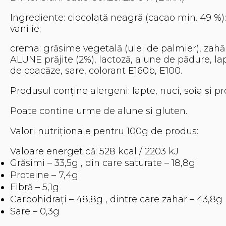
Ingrediente: ciocolată neagră (cacao min. 49 %)
vanilie;
crema: grăsime vegetală (ulei de palmier), zahăr
ALUNE prăjite (2%), lactoză, alune de pădure, lap
de coacăze, sare, colorant E160b, E100.
Produsul conține alergeni: lapte, nuci, soia și p
Poate contine urme de alune si gluten.
Valori nutriționale pentru 100g de produs:
Valoare energetică: 528 kcal / 2203 kJ
Grăsimi – 33,5g , din care saturate – 18,8g
Proteine ​​– 7,4g
Fibră – 5,1g
Carbohidrați – 48,8g , dintre care zahar – 43,8g
Sare – 0,3g