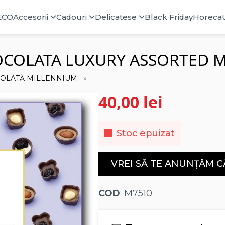
ECO
Accesorii
Cadouri
Delicatese
Black Friday
Horeca
IOCOLATA LUXURY ASSORTED 
COLATĂ MILLENNIUM
40,00
lei
Stoc epuizat
VREI SĂ TE ANUNȚĂM C
COD
: M7510