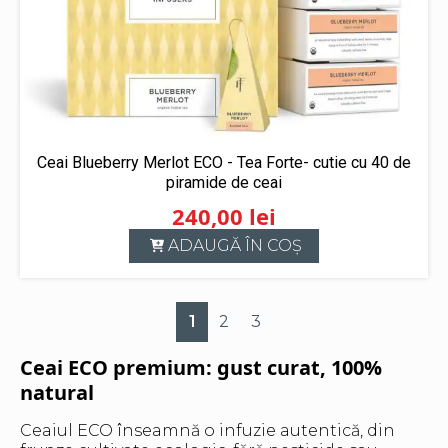
Ceai Blueberry Merlot ECO - Tea Forte- cutie cu 40 de
piramide de ceai
240,00
lei
ADAUGĂ ÎN COȘ
1
2
3
Ceai ECO premium: gust curat, 100%
natural
Ceaiul ECO înseamnă o infuzie autentică, din