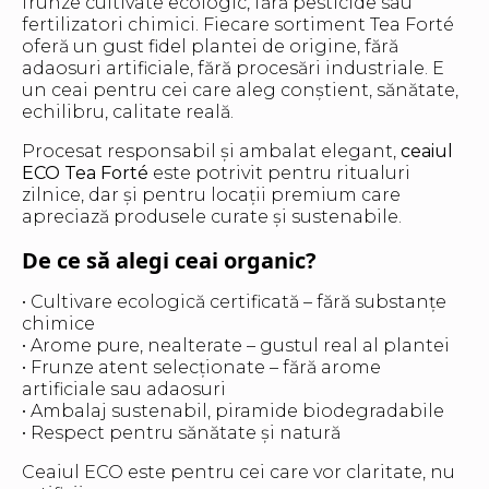
frunze cultivate ecologic, fără pesticide sau
fertilizatori chimici. Fiecare sortiment Tea Forté
oferă un gust fidel plantei de origine, fără
adaosuri artificiale, fără procesări industriale. E
un ceai pentru cei care aleg conștient, sănătate,
echilibru, calitate reală.
Procesat responsabil și ambalat elegant,
ceaiul
ECO Tea Forté
este potrivit pentru ritualuri
zilnice, dar și pentru locații premium care
apreciază produsele curate și sustenabile.
De ce să alegi ceai organic?
• Cultivare ecologică certificată – fără substanțe
chimice
• Arome pure, nealterate – gustul real al plantei
• Frunze atent selecționate – fără arome
artificiale sau adaosuri
• Ambalaj sustenabil, piramide biodegradabile
• Respect pentru sănătate și natură
Ceaiul ECO este pentru cei care vor claritate, nu