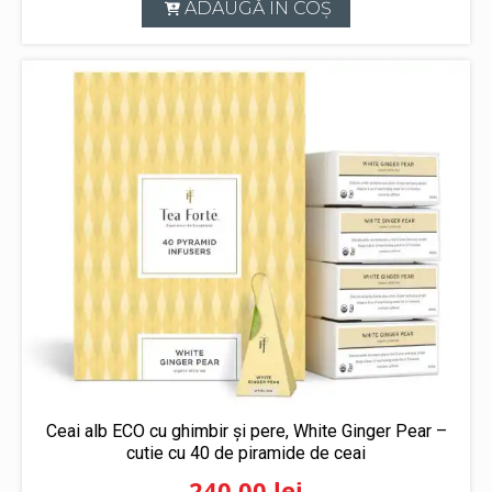
ADAUGĂ ÎN COȘ
Ceai alb ECO cu ghimbir și pere, White Ginger Pear –
cutie cu 40 de piramide de ceai
240,00
lei