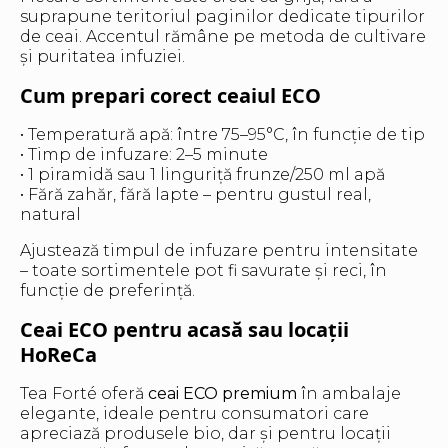
suprapune teritoriul paginilor dedicate tipurilor
de ceai. Accentul rămâne pe metoda de cultivare
și puritatea infuziei.
Cum prepari corect ceaiul ECO
• Temperatură apă: între 75–95°C, în funcție de tip
• Timp de infuzare: 2–5 minute
• 1 piramidă sau 1 linguriță frunze/250 ml apă
• Fără zahăr, fără lapte – pentru gustul real,
natural
Ajustează timpul de infuzare pentru intensitate
– toate sortimentele pot fi savurate și reci, în
funcție de preferință.
Ceai ECO pentru acasă sau locații
HoReCa
Tea Forté oferă
ceai ECO premium
în ambalaje
elegante, ideale pentru consumatori care
apreciază produsele bio, dar și pentru locații