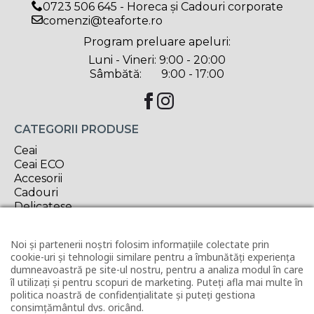
0723 506 645 - Horeca și Cadouri corporate
comenzi@teaforte.ro
Program preluare apeluri:
Luni - Vineri: 9:00 - 20:00
Sâmbătă: 9:00 - 17:00
CATEGORII PRODUSE
Ceai
Ceai ECO
Accesorii
Cadouri
Delicatese
Oferta săptămânii
Noi și partenerii noștri folosim informațiile colectate prin
INFORMAȚII UTILE
cookie-uri și tehnologii similare pentru a îmbunătăți experiența
Contact
dumneavoastră pe site-ul nostru, pentru a analiza modul în care
Horeca
îl utilizați și pentru scopuri de marketing. Puteți afla mai multe în
politica noastră de confidențialitate și puteți gestiona
Revânzător Tea Forté
consimțământul dvs. oricând.
Condiții de livrare