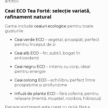
artificii.
Ceai ECO Tea Forté: selecție variată,
rafinament natural
Gama include
ceaiuri ecologice
pentru toate
gusturile:
Ceai verde ECO
– vegetal, proaspăt, perfect
pentru început de zi
Ceai alb ECO
– fin, subtil, bogat în
antioxidanți
Ceai negru ECO
– intens, cu corp, ideal
pentru energie
Ceai oolong ECO
– echilibru perfect între
prospețime și profunzime
Infuzii de plante ECO
– fără cofeină, pentru
relaxare (mentă, mușețel, rooibos, hibiscus)
Fiecare sortiment este creat cu grijă, fără a