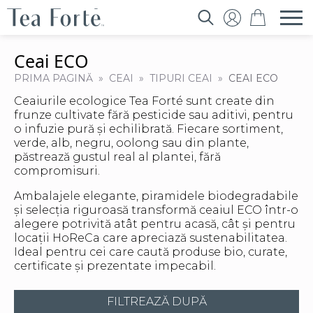
Search
for:
Ceai ECO
PRIMA PAGINĂ
CEAI
TIPURI CEAI
CEAI ECO
Ceaiurile ecologice Tea Forté sunt create din
frunze cultivate fără pesticide sau aditivi, pentru
o infuzie pură și echilibrată. Fiecare sortiment,
verde, alb, negru, oolong sau din plante,
păstrează gustul real al plantei, fără
compromisuri.
Ambalajele elegante, piramidele biodegradabile
și selecția riguroasă transformă ceaiul ECO într-o
alegere potrivită atât pentru acasă, cât și pentru
locații HoReCa care apreciază sustenabilitatea.
Ideal pentru cei care caută produse bio, curate,
certificate și prezentate impecabil.
FILTREAZĂ DUPĂ