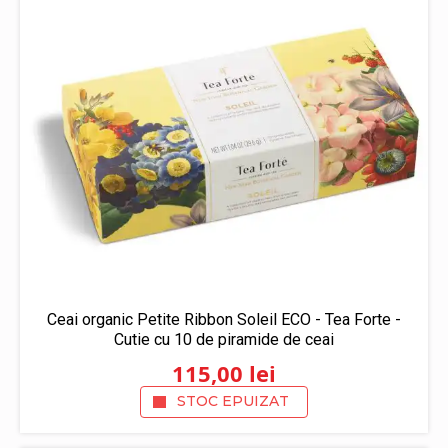
fost:
73,50 lei.
105,00 lei.
Ceai organic Petite Ribbon Soleil ECO - Tea Forte -
Cutie cu 10 de piramide de ceai
115,00
lei
STOC EPUIZAT