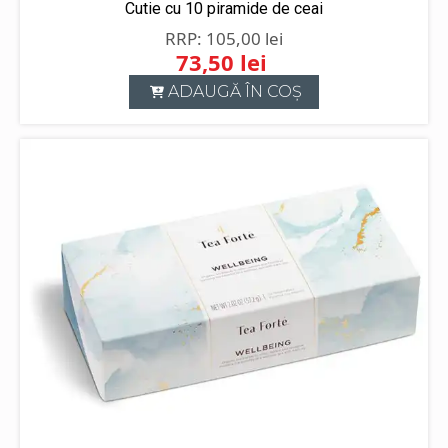
Cutie cu 10 piramide de ceai
105,00
lei
73,50
lei
Prețul
Prețul
ADAUGĂ ÎN COȘ
inițial
curent
a
este:
fost:
73,50 lei.
105,00 lei.