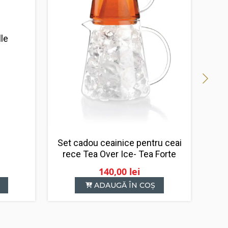
le
Set cadou ceainice pentru ceai
rece Tea Over Ice- Tea Forte
140,00
lei
ADAUGĂ ÎN COȘ