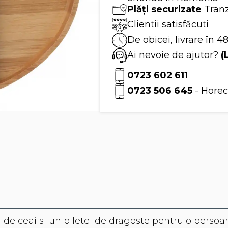
-
Plăți securizate
Tranz
Tea
Forte
Clienții satisfăcuți
De obicei, livrare în 4
Ai nevoie de ajutor?
(
0723 602 611
0723 506 645
- Horec
e ceai si un biletel de dragoste pentru o persoana