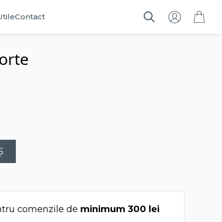
Utile
Contact
Search
for:
orte
Ș
tru comenzile de
minimum 300 lei