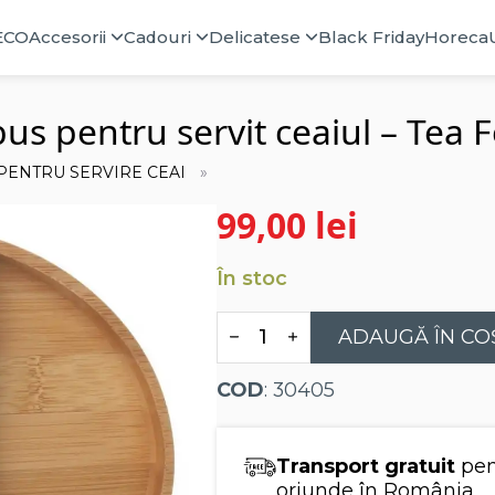
ECO
Accesorii
Cadouri
Delicatese
Black Friday
Horeca
s pentru servit ceaiul – Tea F
PENTRU SERVIRE CEAI
99,00
lei
În stoc
Cantitate
ADAUGĂ ÎN CO
Tava
ovala
din
COD
: 30405
lemn
de
bambus
pentru
Transport gratuit
pen
servit
ceaiul
oriunde în România