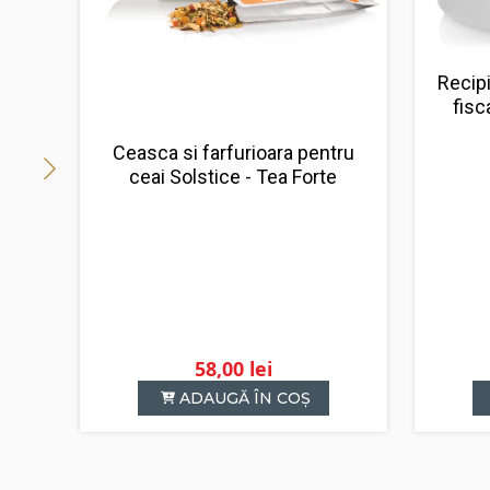
Recipi
fisc
Ceasca si farfurioara pentru
ceai Solstice - Tea Forte
58,00
lei
ADAUGĂ ÎN COȘ