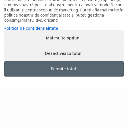
Ceai
dumneavoastră pe site-ul nostru, pentru a analiza modul în care
Ceai ECO
îl utilizați și pentru scopuri de marketing. Puteți afla mai multe în
Accesorii
politica noastră de confidențialitate și puteți gestiona
Cadouri
consimțământul dvs. oricând.
Delicatese
Politica de confidențialitate
Oferta săptămânii
Mai multe opțiuni
INFORMAȚII UTILE
Contact
Dezactivează totul
Horeca
Revânzător Tea Forté
Condiții de livrare
Permite totul
Modalități de plată
Politica de utilizare cookies
Politica de confidențialitate
Termeni și condiții
ANPC
Copyright © 2026 Tea Forté. Toate drepturile rezervate -