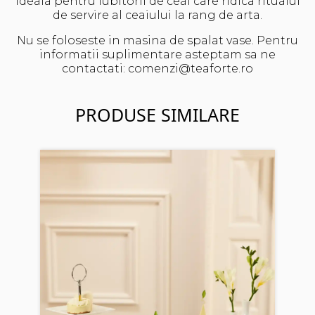
Ideala pentru iubitorii de ceai care ridica ritualul
de servire al ceaiului la rang de arta.
Nu se foloseste in masina de spalat vase. Pentru
informatii suplimentare asteptam sa ne
contactati: comenzi@teaforte.ro
PRODUSE SIMILARE
Set 