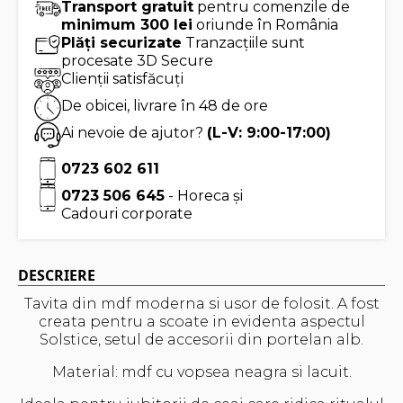
Tray
Transport gratuit
pentru comenzile de
-
minimum 300 lei
oriunde în România
Tea
Plăți securizate
Tranzacțiile sunt
Forte
procesate 3D Secure
Clienții satisfăcuți
De obicei, livrare în 48 de ore
Ai nevoie de ajutor?
(L-V: 9:00-17:00)
0723 602 611
0723 506 645
- Horeca și
Cadouri corporate
DESCRIERE
Tavita din mdf moderna si usor de folosit. A fost
creata pentru a scoate in evidenta aspectul
Solstice, setul de accesorii din portelan alb.
Material: mdf cu vopsea neagra si lacuit.