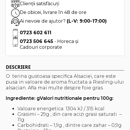
Clienții satisfăcuți
De obicei, livrare în 48 de ore
Ai nevoie de ajutor?
(L-V: 9:00-17:00)
0723 602 611
0723 506 645
- Horeca și
Cadouri corporate
DESCRIERE
O terina gustoasa specifica Alsaciei, care este
pusa in valoare de aroma fructata a Riesling-ului
alsacian. Afla mai multe despre foie gras.
Ingrediente: g
Valori nutritionale pentru 100g:
Valoare energetica: 1304 kJ / 315 kcal
Grasimi – 29g , din care acizi grasi saturati –
11g
Carbohidrati – 1,9g , dintre care zahar – 0,9g