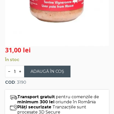
31,00
lei
În stoc
Cantitate
Edouard
ADAUGĂ ÎN COȘ
Artzner
terina
COD
: 3190
cu
Riesling
180g
Transport gratuit
pentru comenzile de
minimum 300 lei
oriunde în România
Plăți securizate
Tranzacțiile sunt
procesate 3D Secure