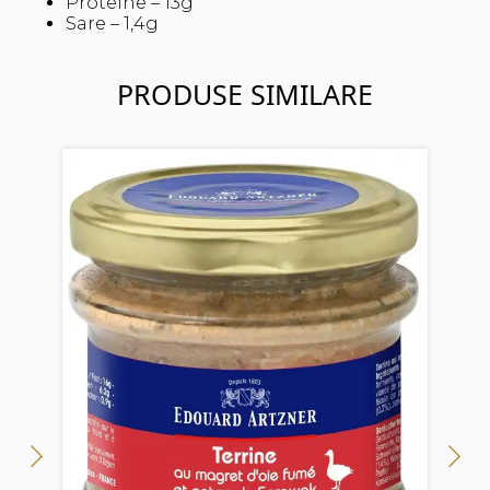
Proteine – 13g
Sare – 1,4g
PRODUSE SIMILARE
Ed