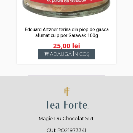
Edouard Artzner terina din piep de gasca
afumat cu piper Sarawak 100g
25,00
lei
ADAUGĂ ÎN COȘ
Magie Du Chocolat SRL
CUI: RO21973341