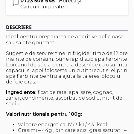
0723 506 645
- Horeca și
Cadouri corporate
DESCRIERE
Ideal pentru prepararea de aperitive delicioase
sau salate gourmet.
Sugestie de servire: tine in frigider timp de 12 ore
inainte de consum. pune rapid sub apa fierbinte
borcanul de sticla pentru a deschide cu usurinta
capacul si apoi foloseste un cutit trecut si el prin
apa fierbinte pentru a ajuta la taierea blocului
de foie gras.
Ingrediente:
ficat de rata, apa, sare, cognac,
zahar, condimente, ascorbat de sodiu, nitrit de
sodiu.
Valori nutritionale pentru 100g:
Valoare energetica: 1773 kJ / 431 kcal
Grasimi – 44g , din care acizi grasi saturati –