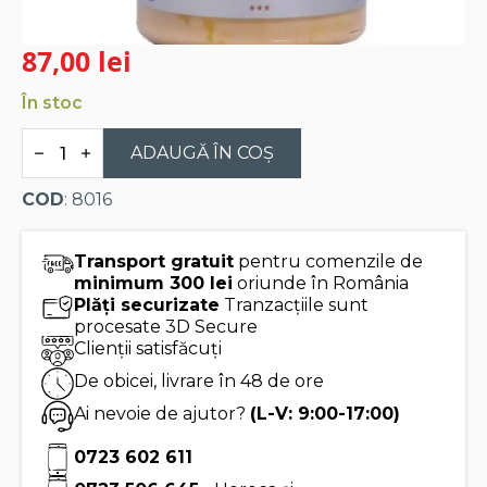
87,00
lei
În stoc
Cantitate
Edouard
ADAUGĂ ÎN COȘ
Artzner
bloc
COD
: 8016
de
foie
gras
de
Transport gratuit
pentru comenzile de
rata
minimum 300 lei
oriunde în România
120
Plăți securizate
Tranzacțiile sunt
g
procesate 3D Secure
Clienții satisfăcuți
De obicei, livrare în 48 de ore
Ai nevoie de ajutor?
(L-V: 9:00-17:00)
0723 602 611