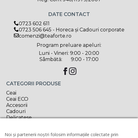
DATE CONTACT
0723 602 611
0723 506 645 - Horeca și Cadouri corporate
comenzi@teaforte.ro
Program preluare apeluri:
Luni - Vineri: 9:00 - 20:00
Sâmbătă: 9:00 - 17:00
CATEGORII PRODUSE
Ceai
Ceai ECO
Accesorii
Cadouri
Delicatese
Oferta săptămânii
Noi și partenerii noștri folosim informațiile colectate prin
INFORMAȚII UTILE