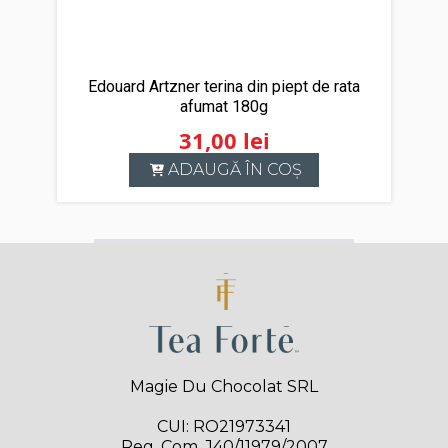
Edouard Artzner terina din piept de rata
afumat 180g
31,00
lei
ADAUGĂ ÎN COȘ
Magie Du Chocolat SRL
CUI: RO21973341
Reg. Com. J40/11979/2007