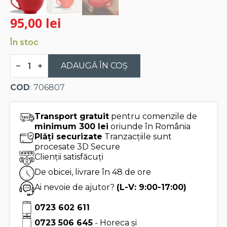
95,00
lei
În stoc
Cantitate
Ceasca
ADAUGĂ ÎN COȘ
pentru
ceai
COD
: 706807
din
portelan
Cafe
Cup
Transport gratuit
pentru comenzile de
Ruby
minimum 300 lei
oriunde în România
Red
Plăți securizate
Tranzacțiile sunt
procesate 3D Secure
Clienții satisfăcuți
De obicei, livrare în 48 de ore
Ai nevoie de ajutor?
(L-V: 9:00-17:00)
0723 602 611
0723 506 645
- Horeca și