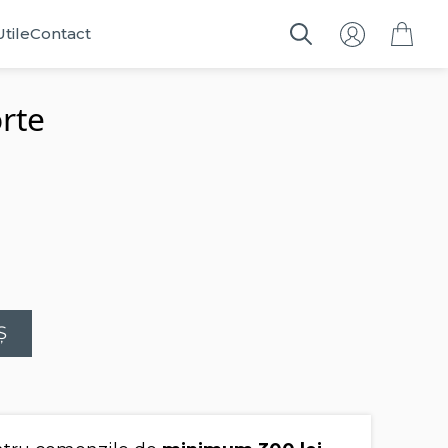
Utile
Contact
Search
for:
orte
Ș