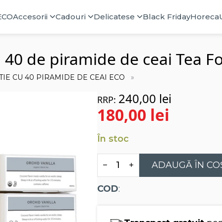
ECO
Accesorii
Cadouri
Delicatese
Black Friday
Horeca
u 40 de piramide de ceai Tea F
TIE CU 40 PIRAMIDE DE CEAI ECO
240,00
lei
180,00
lei
Prețul
Prețul
În stoc
inițial
curent
Cantitate
ADAUGĂ ÎN CO
a
este:
Ceai
Orchid
Vanilla
fost:
180,00 lei.
COD
:
-
Cutie
240,00 lei.
cu
40