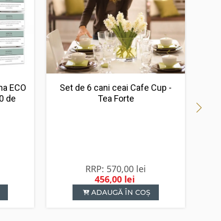
Ic
cha ECO
Set de 6 cani ceai Cafe Cup -
40 de
Tea Forte
570,00
lei
456,00
lei
Prețul
Prețul
ADAUGĂ ÎN COȘ
inițial
curent
a
este:
fost:
456,00 lei.