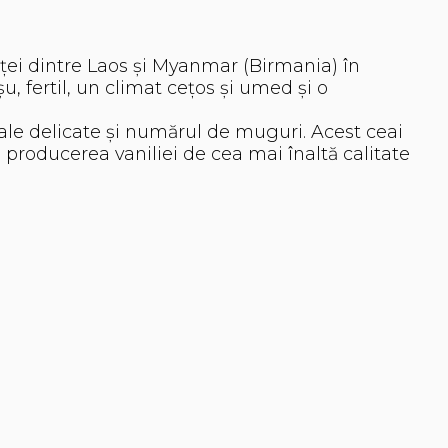
iței dintre Laos și Myanmar (Birmania) în
u, fertil, un climat cețos și umed și o
parcursul anului.
ale delicate și numărul de muguri. Acest ceai
roducerea vaniliei de cea mai înaltă calitate