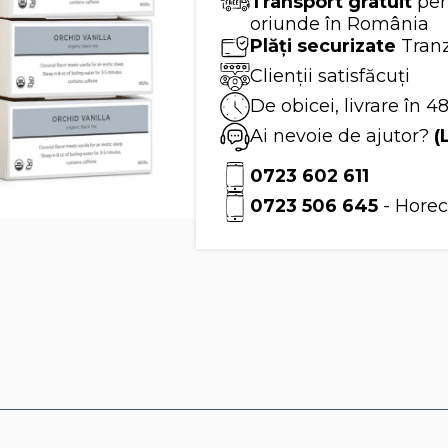
Transport gratuit
pen
de
piramide
oriunde în România
de
Plăți securizate
Tranz
ceai
Tea
Clienții satisfăcuți
Forte
De obicei, livrare în 4
Ai nevoie de ajutor?
(
0723 602 611
0723 506 645
- Horec