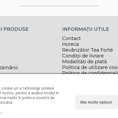
I PRODUSE
INFORMAȚII UTILE
Contact
Horeca
Revânzător Tea Forté
Condiții de livrare
Modalități de plată
Politica de utilizare coo
ptămânii
Politica de confidențial
Termeni și condiții
ANPC
 cookie-uri și tehnologii similare
 nostru, pentru a analiza modul în
a mai multe în politica noastră de
Mai multe opțiuni
oricând.