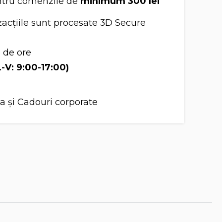
tru comenzile de
minimum 300 lei
acțiile sunt procesate 3D Secure
8 de ore
L-V: 9:00-17:00)
a și Cadouri corporate