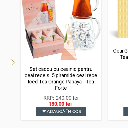
Ceai 
Tea
Set cadou cu ceainic pentru
ceai rece si 5 piramide ceai rece
Iced Tea Orange Papaya - Tea
Forte
240,00
lei
180,00
lei
Prețul
Prețul
ADAUGĂ ÎN COȘ
inițial
curent
a
este:
fost:
180,00 lei.