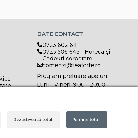
570,00 lei.
DATE CONTACT
0723 602 611
0723 506 645 - Horeca și
Cadouri corporate
comenzi@teaforte.ro
Program preluare apeluri:
kies
Luni - Vineri: 9:00 - 20:00
itate
Sâmbătă: 9:00 - 17:00
Dezactivează totul
Permite totul