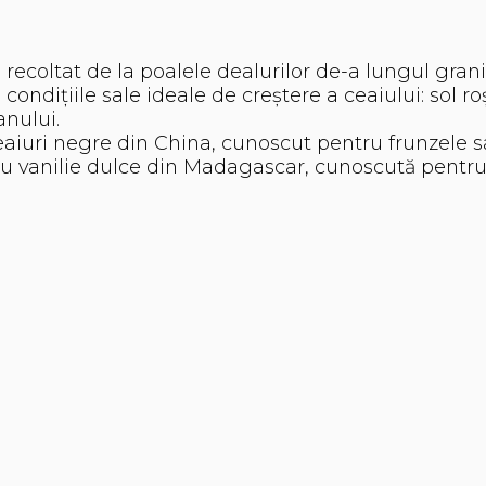
 recoltat de la poalele dealurilor de-a lungul gran
ndițiile sale ideale de creștere a ceaiului: sol roș
 constantă pe tot 
eaiuri negre din China, cunoscut pentru frunzele s
u vanilie dulce din Madagascar, cunoscută pentru p