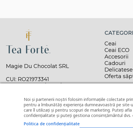
240,00 lei.
CATEGORI
Ceai
Ceai ECO
Accesorii
Cadouri
Magie Du Chocolat SRL
Delicatese
Oferta să
CUI: RO21973341
Reg. Com. J40/11979/2007
Noi și partenerii noștri folosim informațiile colectate prin
pentru a îmbunătăți experiența dumneavoastră pe site-ul
care îl utilizați și pentru scopuri de marketing. Puteți afl
confidențialitate și puteți gestiona consimțământul dvs. 
Politica de confidențialitate