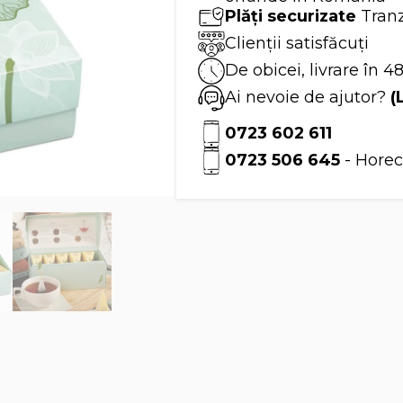
-
Plăți securizate
Tranz
Tea
Forte
Clienții satisfăcuți
De obicei, livrare în 4
Ai nevoie de ajutor?
(
0723 602 611
0723 506 645
- Horec