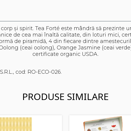
corp și spirit. Tea Forté este mândră să prezinte 
ce de cea mai înaltă calitate, din loturi mici, certi
ormă de piramidă, 4 din fiecare dintre amestecuri
long (ceai oolong), Orange Jasmine (ceai verde) și
certificate organic USDA.
S.R.L., cod: RO-ECO-026.
PRODUSE SIMILARE