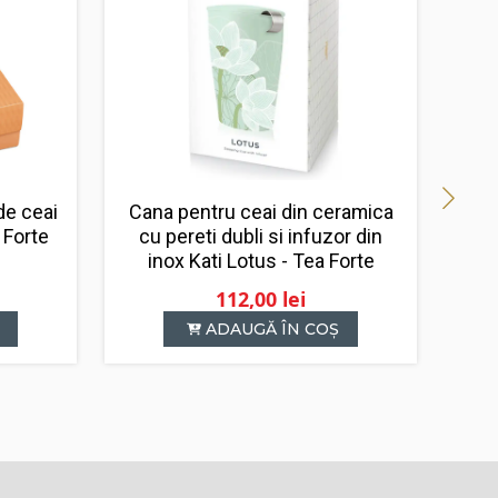
Cana pentru ceai din ceramica
de ceai
cu pereti dubli si infuzor din
 Forte
inox Kati Lotus - Tea Forte
112,00
lei
ADAUGĂ ÎN COȘ