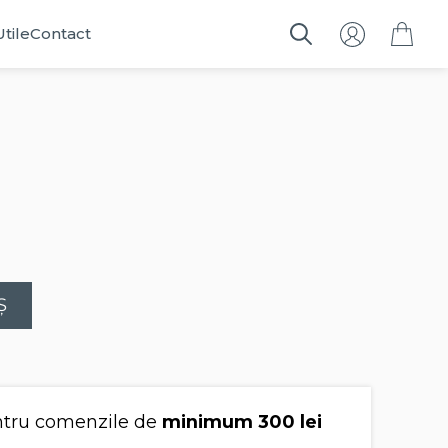
Utile
Contact
Search
for:
Ș
tru comenzile de
minimum 300 lei