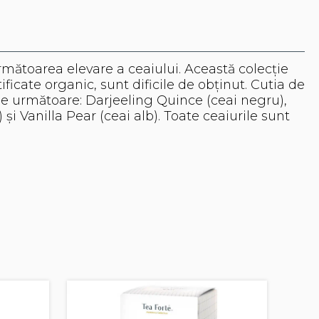
următoarea elevare a ceaiului. Această colecție
ficate organic, sunt dificile de obținut. Cutia de
le următoare: Darjeeling Quince (ceai negru),
 Vanilla Pear (ceai alb). Toate ceaiurile sunt
C
b