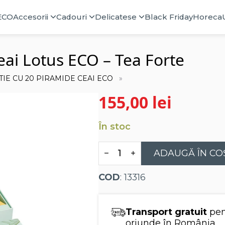
ECO
Accesorii
Cadouri
Delicatese
Black Friday
Horeca
eai Lotus ECO – Tea Forte
TIE CU 20 PIRAMIDE CEAI ECO
155,00
lei
În stoc
Cantitate
ADAUGĂ ÎN CO
Cutie
cu
20
COD
: 13316
de
piramide
de
ceai
Transport gratuit
pen
Lotus
ECO
oriunde în România