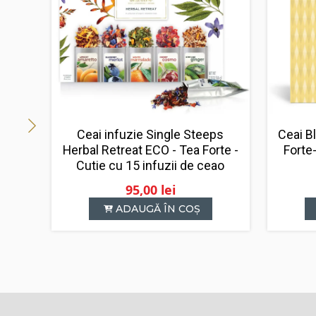
Ceai infuzie Single Steeps
Ceai B
Herbal Retreat ECO - Tea Forte -
Forte
Cutie cu 15 infuzii de ceao
95,00
lei
ADAUGĂ ÎN COȘ