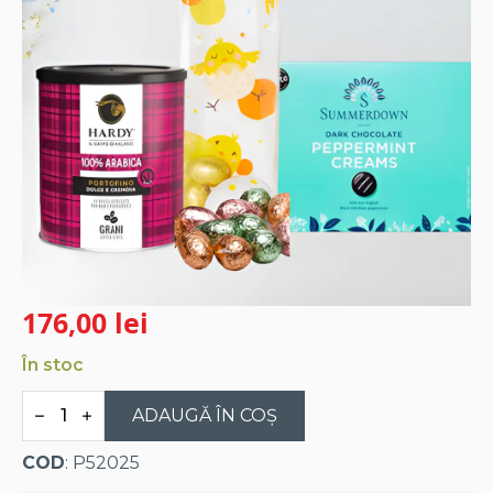
176,00
lei
În stoc
Cantitate
Coș
ADAUGĂ ÎN COȘ
Cadou:
cafea,
COD
: P52025
ciocolată
cu