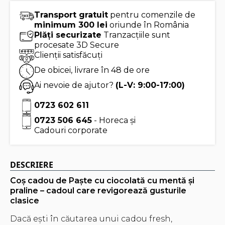
mentă
și
Transport gratuit
pentru comenzile de
praline
minimum 300 lei
oriunde în România
belgiene
Plăți securizate
Tranzacțiile sunt
Valentino
Summer
procesate 3D Secure
-
Clienții satisfăcuți
Tea
Forte
De obicei, livrare în 48 de ore
Ai nevoie de ajutor?
(L-V: 9:00-17:00)
0723 602 611
0723 506 645
- Horeca și
Cadouri corporate
DESCRIERE
Coș cadou de Paște cu ciocolată cu mentă și
praline – cadoul care revigorează gusturile
clasice
Dacă ești în căutarea unui cadou fresh,