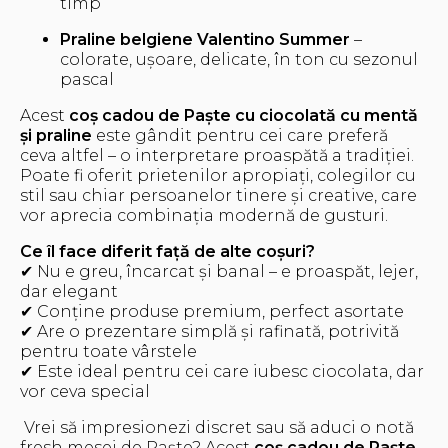
timp
Praline belgiene Valentino Summer
–
colorate, ușoare, delicate, în ton cu sezonul
pascal
Acest
coș cadou de Paște cu ciocolată cu mentă
și praline
este gândit pentru cei care preferă
ceva altfel – o interpretare proaspătă a tradiției.
Poate fi oferit prietenilor apropiați, colegilor cu
stil sau chiar persoanelor tinere și creative, care
vor aprecia combinația modernă de gusturi.
Ce îl face diferit față de alte coșuri?
✔ Nu e greu, încarcat și banal – e proaspăt, lejer,
dar elegant
✔ Conține produse premium, perfect asortate
✔ Are o prezentare simplă și rafinată, potrivită
pentru toate vârstele
✔ Este ideal pentru cei care iubesc ciocolata, dar
vor ceva special
Vrei să impresionezi discret sau să aduci o notă
fresh mesei de Paște? Acest
coș cadou de Paște