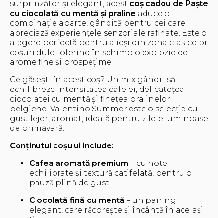
surprinzător și elegant, acest
coș cadou de Paște
cu ciocolată cu mentă și praline
aduce o
combinație aparte, gândită pentru cei care
apreciază experiențele senzoriale rafinate. Este o
alegere perfectă pentru a ieși din zona clasicelor
coșuri dulci, oferind în schimb o explozie de
arome fine și prospețime.
Ce găsești în acest coș? Un mix gândit să
echilibreze intensitatea cafelei, delicatețea
ciocolatei cu mentă și finețea pralinelor
belgiene. Valentino Summer este o selecție cu
gust lejer, aromat, ideală pentru zilele luminoase
de primăvară.
Conținutul coșului include:
Cafea aromată premium
– cu note
echilibrate și textură catifelată, pentru o
pauză plină de gust
Ciocolată fină cu mentă
– un pairing
elegant, care răcorește și încântă în același