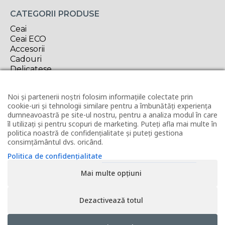
CATEGORII PRODUSE
Ceai
Ceai ECO
Accesorii
Cadouri
Delicatese
Oferta săptămânii
Noi și partenerii noștri folosim informațiile colectate prin
INFORMAȚII UTILE
cookie-uri și tehnologii similare pentru a îmbunătăți experiența
Contact
dumneavoastră pe site-ul nostru, pentru a analiza modul în care
Horeca
îl utilizați și pentru scopuri de marketing. Puteți afla mai multe în
politica noastră de confidențialitate și puteți gestiona
Revânzător Tea Forté
consimțământul dvs. oricând.
Condiții de livrare
Modalități de plată
Politica de confidențialitate
Politica de utilizare cookies
Mai multe opțiuni
Politica de confidențialitate
Termeni și condiții
ANPC
Dezactivează totul