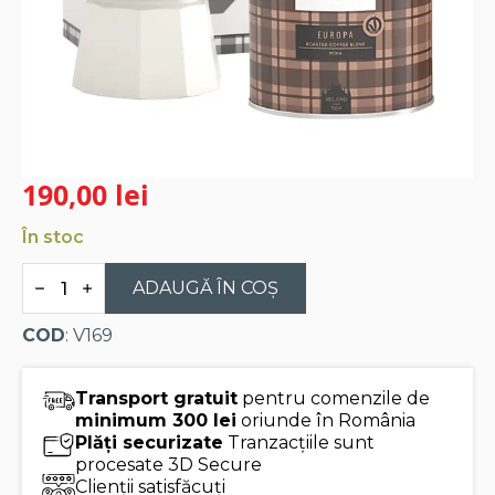
190,00
lei
În stoc
Cantitate
Pachet
ADAUGĂ ÎN COȘ
cadou
kit
COD
: V169
espressor
artizanal
coffee
maker
Transport gratuit
pentru comenzile de
Hardy
minimum 300 lei
oriunde în România
Plăți securizate
Tranzacțiile sunt
procesate 3D Secure
Clienții satisfăcuți