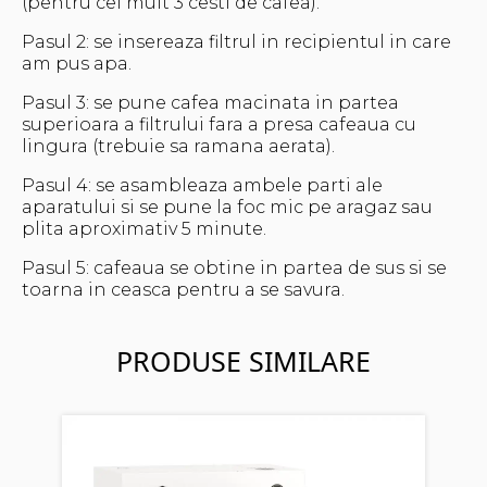
(pentru cel mult 3 cesti de cafea).
Pasul 2: se insereaza filtrul in recipientul in care
am pus apa.
Pasul 3: se pune cafea macinata in partea
superioara a filtrului fara a presa cafeaua cu
lingura (trebuie sa ramana aerata).
Pasul 4: se asambleaza ambele parti ale
aparatului si se pune la foc mic pe aragaz sau
plita aproximativ 5 minute.
Pasul 5: cafeaua se obtine in partea de sus si se
toarna in ceasca pentru a se savura.
PRODUSE SIMILARE
Ca