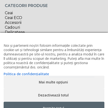
CATEGORII PRODUSE
Ceai
Ceai ECO
Accesorii
Cadouri
Delicatese
Oferta săptămânii
Noi și partenerii noștri folosim informațiile colectate prin
INFORMAȚII UTILE
cookie-uri și tehnologii similare pentru a îmbunătăți experiența
Contact
dumneavoastră pe site-ul nostru, pentru a analiza modul în care
Horeca
îl utilizați și pentru scopuri de marketing. Puteți afla mai multe în
politica noastră de confidențialitate și puteți gestiona
Revânzător Tea Forté
consimțământul dvs. oricând.
Condiții de livrare
Modalități de plată
Politica de confidențialitate
Politica de utilizare cookies
Mai multe opțiuni
Politica de confidențialitate
Termeni și condiții
ANPC
Dezactivează totul