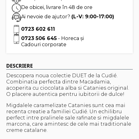
De obicei, livrare în 48 de ore
Ai nevoie de ajutor?
(L-V: 9:00-17:00)
0723 602 611
0723 506 645
- Horeca și
Cadouri corporate
DESCRIERE
Descopera noua colectie DUET de la Cudié.
Combinatia perfecta dintre Macadamia,
acoperita cu ciocolata alba si Catanies original.
O placere autentica pentru iubitorii de dulce!
Migdalele caramelizate Catanies sunt cea mai
recenta creatie a familiei Cudié. Un echilibru
perfect intre pralinele sale rafinate si migdalele
marcona, care amintesc de cele mai traditionale
creme catalane.