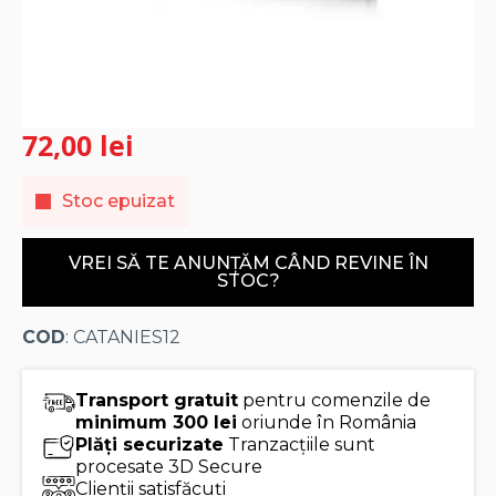
72,00
lei
Stoc epuizat
VREI SĂ TE ANUNȚĂM CÂND REVINE ÎN
STOC?
COD
: CATANIES12
Transport gratuit
pentru comenzile de
minimum 300 lei
oriunde în România
Plăți securizate
Tranzacțiile sunt
procesate 3D Secure
Clienții satisfăcuți