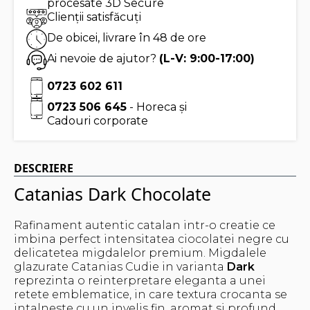
procesate 3D Secure
Clienții satisfăcuți
De obicei, livrare în 48 de ore
Ai nevoie de ajutor?
(L-V: 9:00-17:00)
0723 602 611
0723 506 645
- Horeca și
Cadouri corporate
DESCRIERE
Catanias Dark Chocolate
Rafinament autentic catalan intr-o creatie ce
imbina perfect intensitatea ciocolatei negre cu
delicatetea migdalelor premium. Migdalele
glazurate Catanias Cudie in varianta
Dark
reprezinta o reinterpretare eleganta a unei
retete emblematice, in care textura crocanta se
intalneste cu un invelis fin, aromat si profund.