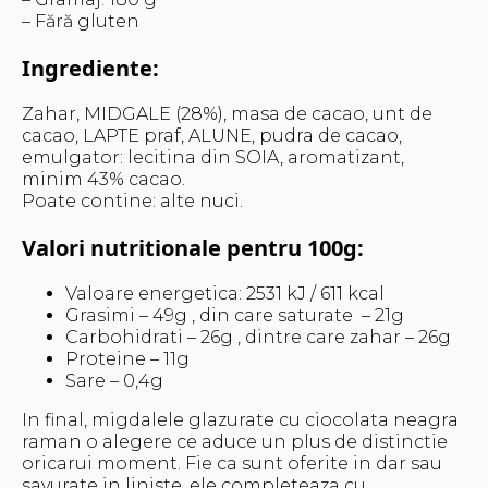
– Fără gluten
Ingrediente:
Zahar, MIDGALE (28%), masa de cacao, unt de
cacao, LAPTE praf, ALUNE, pudra de cacao,
emulgator: lecitina din SOIA, aromatizant,
minim 43% cacao.
Poate contine: alte nuci.
Valori nutritionale pentru 100g:
Valoare energetica: 2531 kJ / 611 kcal
Grasimi – 49g , din care saturate – 21g
Carbohidrati – 26g , dintre care zahar – 26g
Proteine – 11g
Sare – 0,4g
In final, migdalele glazurate cu ciocolata neagra
raman o alegere ce aduce un plus de distinctie
oricarui moment. Fie ca sunt oferite in dar sau
savurate in liniste, ele completeaza cu