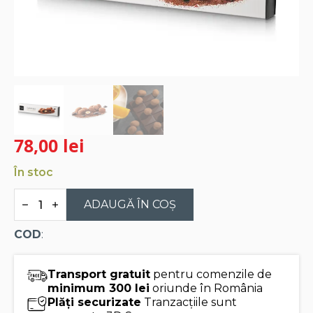
78,00
lei
În stoc
Cantitate
Migdale
ADAUGĂ ÎN COȘ
glazurate
cu
COD
:
ciocolata
neagra
Catanias
Cudie
Transport gratuit
pentru comenzile de
180g
minimum 300 lei
oriunde în România
Plăți securizate
Tranzacțiile sunt