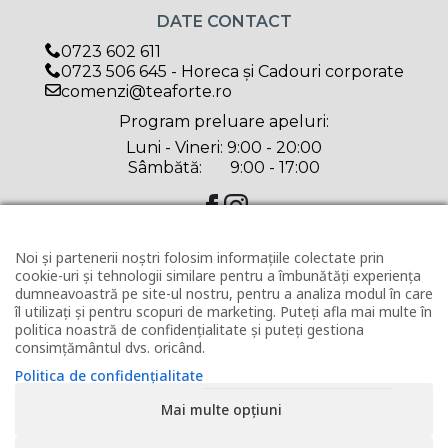
DATE CONTACT
0723 602 611
0723 506 645 - Horeca și Cadouri corporate
comenzi@teaforte.ro
Program preluare apeluri:
Luni - Vineri: 9:00 - 20:00
Sâmbătă: 9:00 - 17:00
CATEGORII PRODUSE
Noi și partenerii noștri folosim informațiile colectate prin
cookie-uri și tehnologii similare pentru a îmbunătăți experiența
Ceai
dumneavoastră pe site-ul nostru, pentru a analiza modul în care
Ceai ECO
îl utilizați și pentru scopuri de marketing. Puteți afla mai multe în
Accesorii
politica noastră de confidențialitate și puteți gestiona
Cadouri
consimțământul dvs. oricând.
Delicatese
Politica de confidențialitate
Oferta săptămânii
Mai multe opțiuni
INFORMAȚII UTILE
Contact