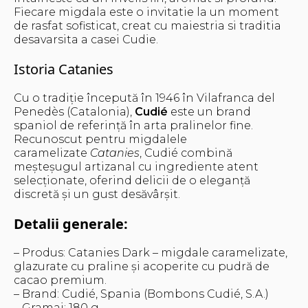
Fiecare migdala este o invitatie la un moment
de rasfat sofisticat, creat cu maiestria si traditia
desavarsita a casei Cudie.
Istoria Catanies
Cu o tradiție începută în 1946 în Vilafranca del
Penedès (Catalonia),
Cudié
este un brand
spaniol de referință în arta pralinelor fine.
Recunoscut pentru migdalele
caramelizate
Catanies
, Cudié combină
meșteșugul artizanal cu ingrediente atent
selecționate, oferind delicii de o eleganță
discretă și un gust desăvârșit.
Detalii generale:
– Produs: Catanies Dark – migdale caramelizate,
glazurate cu praline și acoperite cu pudră de
cacao premium.
– Brand: Cudié, Spania (Bombons Cudié, S.A.)
– Gramaj: 180 g