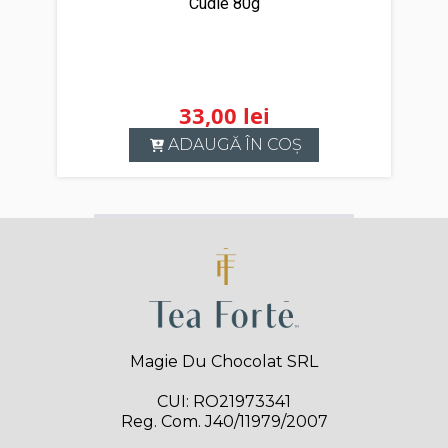
Cudie 80g
33,00
lei
ADAUGĂ ÎN COȘ
Magie Du Chocolat SRL
CUI: RO21973341
Reg. Com. J40/11979/2007