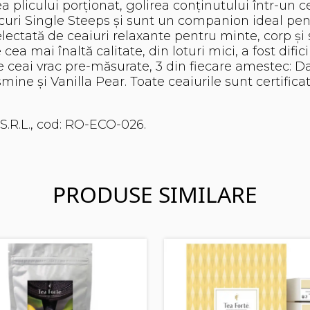
a plicului porționat, golirea conținutului într-un c
icuri Single Steeps și sunt un companion ideal pen
lectată de ceaiuri relaxante pentru minte, corp și 
cea mai înaltă calitate, din loturi mici, a fost dific
 de ceai vrac pre-măsurate, 3 din fiecare amestec:
ine și Vanilla Pear. Toate ceaiurile sunt certific
S.R.L., cod: RO-ECO-026.
PRODUSE SIMILARE