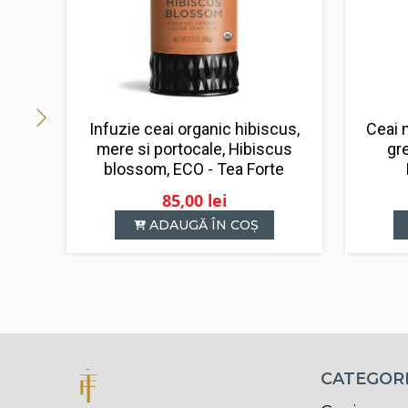
Infuzie ceai organic hibiscus,
Ceai 
mere si portocale, Hibiscus
gr
blossom, ECO - Tea Forte
85,00
lei
ADAUGĂ ÎN COȘ
CATEGORI