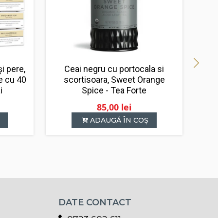
i pere,
Ceai negru cu portocala si
e cu 40
scortisoara, Sweet Orange
i
Spice - Tea Forte
85,00
lei
ADAUGĂ ÎN COȘ
DATE CONTACT