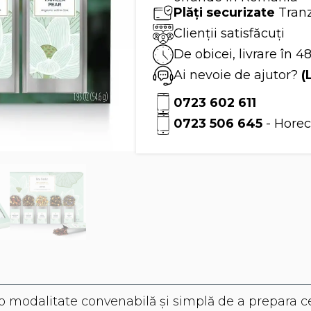
Tea
Plăți securizate
Tranz
Forte
Clienții satisfăcuți
De obicei, livrare în 4
Ai nevoie de ajutor?
(
0723 602 611
0723 506 645
- Horec
ă o modalitate convenabilă și simplă de a prepara c