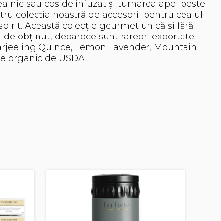
eainic sau coș de infuzat și turnarea apei peste
tru colecția noastră de accesorii pentru ceaiul
spirit. Această colecție gourmet unică și fără
il de obținut, deoarece sunt rareori exportate.
 Darjeeling Quince, Lemon Lavender, Mountain
ate organic de USDA.
Cu