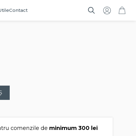
Utile
Contact
Search
for:
Ș
tru comenzile de
minimum 300 lei