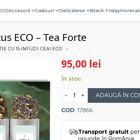
ECO
Accesorii
Cadouri
Delicatese
Black Friday
Horeca
otus ECO – Tea Forte
TIE CU 15 INFUZII CEAI ECO
95,00
lei
În stoc
Cantitate
ADAUGĂ ÎN CO
Cutie
cu
15
COD
: 17866
infuzii
de
ceai
Lotus
Transport gratuit
pen
ECO
-
oriunde în România