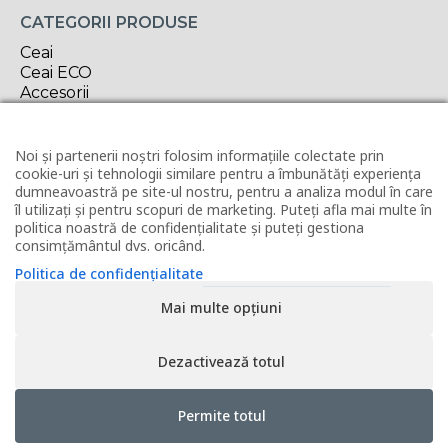
CATEGORII PRODUSE
Ceai
Ceai ECO
Accesorii
Cadouri
Delicatese
Oferta săptămânii
Noi și partenerii noștri folosim informațiile colectate prin
cookie-uri și tehnologii similare pentru a îmbunătăți experiența
INFORMAȚII UTILE
dumneavoastră pe site-ul nostru, pentru a analiza modul în care
îl utilizați și pentru scopuri de marketing. Puteți afla mai multe în
Contact
politica noastră de confidențialitate și puteți gestiona
Horeca
consimțământul dvs. oricând.
Revânzător Tea Forté
Politica de confidențialitate
Condiții de livrare
Modalități de plată
Mai multe opțiuni
Politica de utilizare cookies
Politica de confidențialitate
Termeni și condiții
Dezactivează totul
ANPC
Permite totul