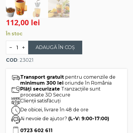
112,00
lei
În stoc
Cantitate
Cana
ADAUGĂ ÎN COȘ
pentru
ceai
COD
: 23021
din
ceramica
cu
pereti
Transport gratuit
pentru comenzile de
dubli
minimum 300 lei
oriunde în România
si
Plăți securizate
Tranzacțiile sunt
infuzor
din
procesate 3D Secure
inox
Clienții satisfăcuți
Kati
Paradis
De obicei, livrare în 48 de ore
-
Tea
Ai nevoie de ajutor?
(L-V: 9:00-17:00)
Forte
0723 602 611