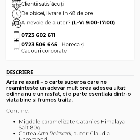
Clienții satisfăcuți
De obicei, livrare în 48 de ore
Ai nevoie de ajutor?
(L-V: 9:00-17:00)
0723 602 611
0723 506 645
- Horeca și
Cadouri corporate
DESCRIERE
Arta relaxarii – o carte superba care ne
reaminteste un adevar mult prea adesea uitat:
odihna nu e un rasfat, ci o parte esentiala dintr-o
viata bine si frumos traita.
Contine:
Migdale caramelizate Catanies Himalaya
Salt 80g.
Cartea
Arta Relaxarii
, autor:
Claudia
Hammond