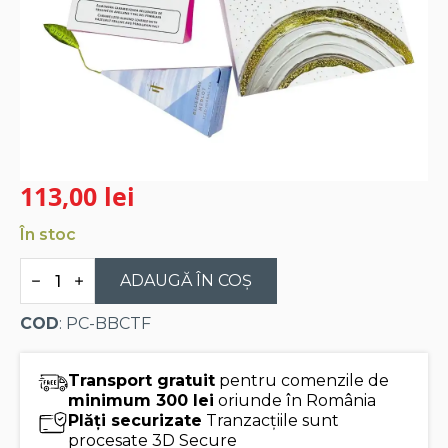
113,00
lei
În stoc
Cantitate
Arta
ADAUGĂ ÎN COȘ
Relaxarii
Catanies
COD
: PC-BBCTF
-
Cadou
cu
ceai,
Transport gratuit
pentru comenzile de
carte
minimum 300 lei
oriunde în România
si
Plăți securizate
Tranzacțiile sunt
migdale
caramelizate
procesate 3D Secure