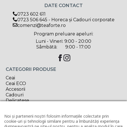
DATE CONTACT
0723 602 611
0723 506 645 - Horeca și Cadouri corporate
comenzi@teaforte.ro
Program preluare apeluri:
Luni - Vineri: 9:00 - 20:00
Sâmbătă: 9:00 - 17:00
CATEGORII PRODUSE
Ceai
Ceai ECO
Accesorii
Cadouri
Delicatese
Oferta săptămânii
Noi și partenerii noștri folosim informațiile colectate prin
INFORMAȚII UTILE
cookie-uri și tehnologii similare pentru a îmbunătăți experiența
Contact
dumneavoastră pe site-ul nostru, pentru a analiza modul în care