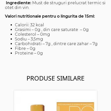
Ingrediente:
Must de struguri prelucrat termic si
otet din vin.
Valori nutritionale pentru o lingurita de 15ml:
Calorii: 32 kcal
Grasimi – 0g , din care saturate – 0g
Colesterol – 0mg
Sodiu – 3,5mg
Carbohidrati – 7g , dintre care zahar – 7g
Fibre – 0g
Proteine – 0g
PRODUSE SIMILARE
A