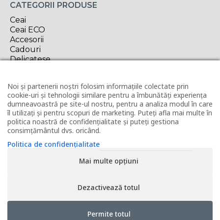
CATEGORII PRODUSE
Ceai
Ceai ECO
Accesorii
Cadouri
Delicatese
Oferta săptămânii
Noi și partenerii noștri folosim informațiile colectate prin
INFORMAȚII UTILE
cookie-uri și tehnologii similare pentru a îmbunătăți experiența
Contact
dumneavoastră pe site-ul nostru, pentru a analiza modul în care
Horeca
îl utilizați și pentru scopuri de marketing. Puteți afla mai multe în
politica noastră de confidențialitate și puteți gestiona
Revânzător Tea Forté
consimțământul dvs. oricând.
Condiții de livrare
Modalități de plată
Politica de confidențialitate
Politica de utilizare cookies
Mai multe opțiuni
Politica de confidențialitate
Termeni și condiții
ANPC
Dezactivează totul
Permite totul