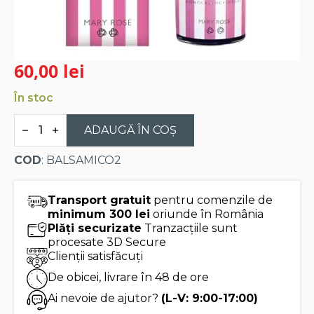
60,00
lei
În stoc
Cantitate
Aceto
ADAUGĂ ÎN COȘ
Balsamic
Mary
COD
: BALSAMICO2
Rose
Aceto
Balsamico
Transport gratuit
pentru comenzile de
minimum 300 lei
oriunde în România
Plăți securizate
Tranzacțiile sunt
procesate 3D Secure
Clienții satisfăcuți
De obicei, livrare în 48 de ore
Ai nevoie de ajutor?
(L-V: 9:00-17:00)