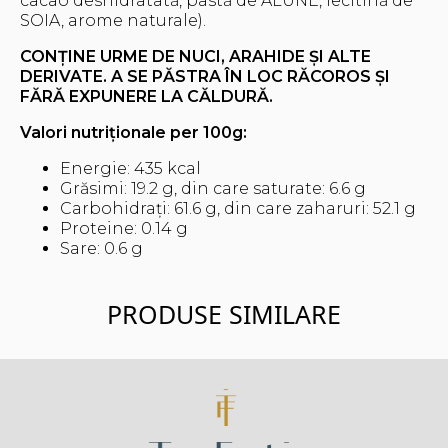
cacao deshidratată, pastă de ALUNE, lecitină de
SOIA, arome naturale).
CONȚINE URME DE NUCI, ARAHIDE ȘI ALTE
DERIVATE.
A SE PĂSTRA ÎN LOC RĂCOROS ȘI
FĂRĂ EXPUNERE LA CĂLDURĂ.
Valori nutriționale per 100g:
Energie: 435 kcal
Grăsimi: 19.2 g, din care saturate: 6.6 g
Carbohidrați: 61.6 g, din care zaharuri: 52.1 g
Proteine: 0.14 g
Sare: 0.6 g
PRODUSE SIMILARE