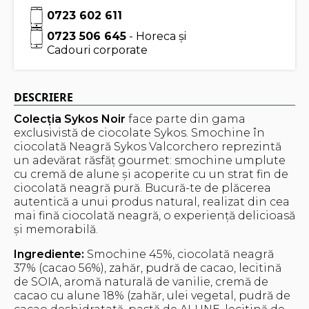
0723 602 611
0723 506 645
- Horeca și
Cadouri corporate
DESCRIERE
Colecția Sykos Noir
face parte din gama
exclusivistă de ciocolate Sykos. Smochine în
ciocolată Neagră Sykos Valcorchero reprezintă
un adevărat răsfăț gourmet: smochine umplute
cu cremă de alune și acoperite cu un strat fin de
ciocolată neagră pură. Bucură-te de plăcerea
autentică a unui produs natural, realizat din cea
mai fină ciocolată neagră, o experiență delicioasă
și memorabilă.
Ingrediente:
Smochine 45%, ciocolată neagră
37% (cacao 56%), zahăr, pudră de cacao, lecitină
de SOIA, aromă naturală de vanilie, cremă de
cacao cu alune 18% (zahăr, ulei vegetal, pudră de