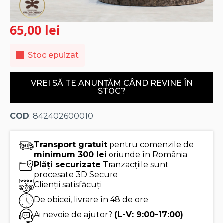
65,00
lei
Stoc epuizat
VREI SĂ TE ANUNȚĂM CÂND REVINE ÎN
STOC?
COD
: 842402600010
Transport gratuit
pentru comenzile de
minimum 300 lei
oriunde în România
Plăți securizate
Tranzacțiile sunt
procesate 3D Secure
Clienții satisfăcuți
De obicei, livrare în 48 de ore
Ai nevoie de ajutor?
(L-V: 9:00-17:00)