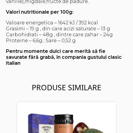
vanilie),migdale,fructe de padure.
Valori nutritionale per 100g:
Valoare energetica – 1642 kJ / 392 kcal
Grasimi – 19 g , din care acizi saturate – 13 g
Carbohidrati – 48g , dintre care zahar – 24g
Proteine – 6,6g ; Sare – 0,52 g
Pentru momente dulci care merită să fie
savurate fără grabă, în compania gustului clasic
italian
PRODUSE SIMILARE
Coș 