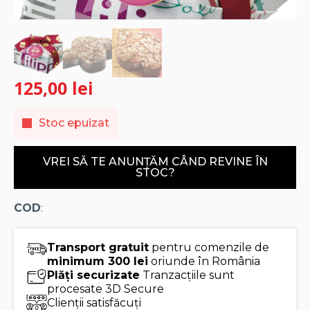
125,00
lei
Stoc epuizat
VREI SĂ TE ANUNȚĂM CÂND REVINE ÎN
STOC?
COD
:
Transport gratuit
pentru comenzile de
minimum 300 lei
oriunde în România
Plăți securizate
Tranzacțiile sunt
procesate 3D Secure
Clienții satisfăcuți