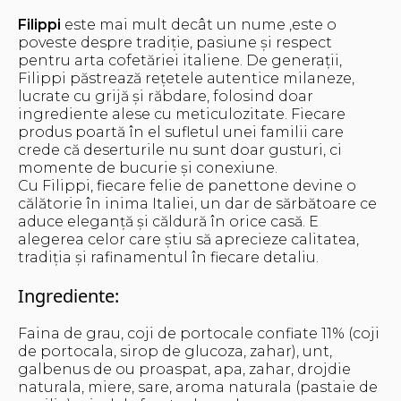
Filippi
este mai mult decât un nume ,este o
poveste despre tradiție, pasiune și respect
pentru arta cofetăriei italiene. De generații,
Filippi păstrează rețetele autentice milaneze,
lucrate cu grijă și răbdare, folosind doar
ingrediente alese cu meticulozitate. Fiecare
produs poartă în el sufletul unei familii care
crede că deserturile nu sunt doar gusturi, ci
momente de bucurie și conexiune.
Cu Filippi, fiecare felie de panettone devine o
călătorie în inima Italiei, un dar de sărbătoare ce
aduce eleganță și căldură în orice casă. E
alegerea celor care știu să aprecieze calitatea,
tradiția și rafinamentul în fiecare detaliu.
Ingrediente:
Faina de grau, coji de portocale confiate 11% (coji
de portocala, sirop de glucoza, zahar), unt,
galbenus de ou proaspat, apa, zahar, drojdie
naturala, miere, sare, aroma naturala (pastaie de