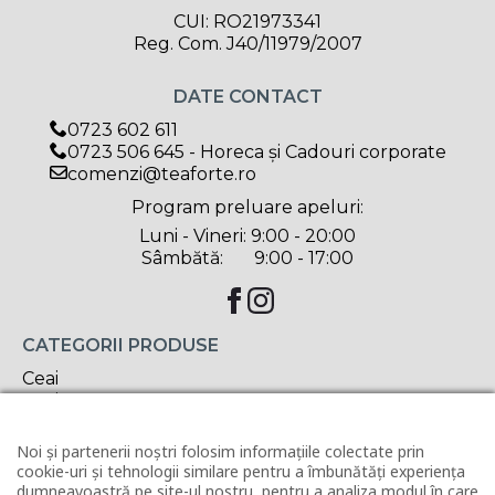
CUI: RO21973341
Reg. Com. J40/11979/2007
DATE CONTACT
0723 602 611
0723 506 645 - Horeca și Cadouri corporate
comenzi@teaforte.ro
Program preluare apeluri:
Luni - Vineri: 9:00 - 20:00
Sâmbătă: 9:00 - 17:00
CATEGORII PRODUSE
Ceai
Ceai ECO
Accesorii
Cadouri
Noi și partenerii noștri folosim informațiile colectate prin
Delicatese
cookie-uri și tehnologii similare pentru a îmbunătăți experiența
Oferta săptămânii
dumneavoastră pe site-ul nostru, pentru a analiza modul în care