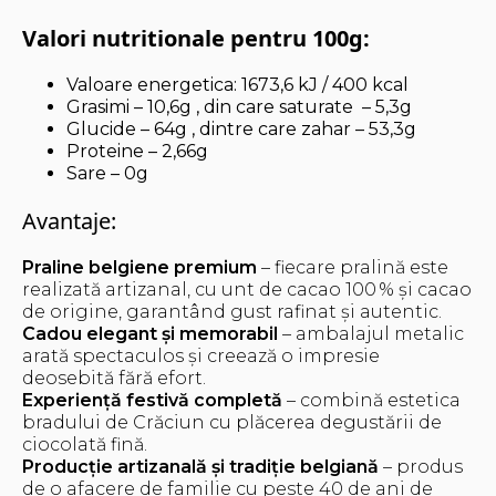
Valori nutritionale pentru 100g:
Valoare energetica: 1673,6 kJ / 400 kcal
Grasimi – 10,6g , din care saturate – 5,3g
Glucide – 64g , dintre care zahar – 53,3g
Proteine – 2,66g
Sare – 0g
Avantaje:
Praline belgiene premium
– fiecare pralină este
realizată artizanal, cu unt de cacao 100 % și cacao
de origine, garantând gust rafinat și autentic.
Cadou elegant și memorabil
– ambalajul metalic
arată spectaculos și creează o impresie
deosebită fără efort.
Experiență festivă completă
– combină estetica
bradului de Crăciun cu plăcerea degustării de
ciocolată fină.
Producție artizanală și tradiție belgiană
– produs
de o afacere de familie cu peste 40 de ani de