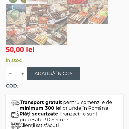
50,00
lei
În stoc
Cantitate
Glob
ADAUGĂ ÎN COȘ
metalic
Crimson
COD
:
and
Evergreen
cu
praline
Transport gratuit
pentru comenzile de
belgiene
minimum 300 lei
oriunde în România
Valentino
Plăți securizate
Tranzacțiile sunt
100g
procesate 3D Secure
Clienții satisfăcuți