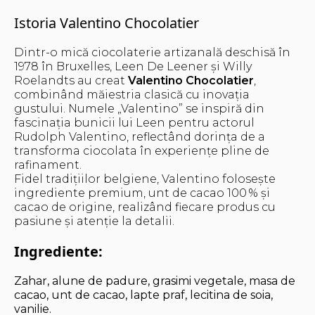
Istoria Valentino Chocolatier
Dintr-o mică ciocolaterie artizanală deschisă în
1978 în Bruxelles, Leen De Leener și Willy
Roelandts au creat
Valentino Chocolatier
,
combinând măiestria clasică cu inovația
gustului. Numele „Valentino” se inspiră din
fascinația bunicii lui Leen pentru actorul
Rudolph Valentino, reflectând dorința de a
transforma ciocolata în experiențe pline de
rafinament.
Fidel tradițiilor belgiene, Valentino folosește
ingrediente premium, unt de cacao 100 % și
cacao de origine, realizând fiecare produs cu
pasiune și atenție la detalii.
Ingrediente:
Zahar, alune de padure, grasimi vegetale, masa de
cacao, unt de cacao, lapte praf, lecitina de soia,
vanilie.