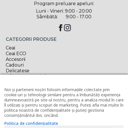
Program preluare apeluri:
Luni - Vineri: 9:00 - 20:00
Sâmbătă: 9:00 - 17:00
CATEGORII PRODUSE
Ceai
Ceai ECO
Accesorii
Cadouri
Delicatese
Oferta săptămânii
INFORMAȚII UTILE
Noi și partenerii noștri folosim informațiile colectate prin
cookie-uri și tehnologii similare pentru a îmbunătăți experiența
Contact
dumneavoastră pe site-ul nostru, pentru a analiza modul în care
Horeca
îl utilizați și pentru scopuri de marketing. Puteți afla mai multe în
Revânzător Tea Forté
politica noastră de confidențialitate și puteți gestiona
Condiții de livrare
consimțământul dvs. oricând.
Modalități de plată
Politica de confidențialitate
Politica de utilizare cookies