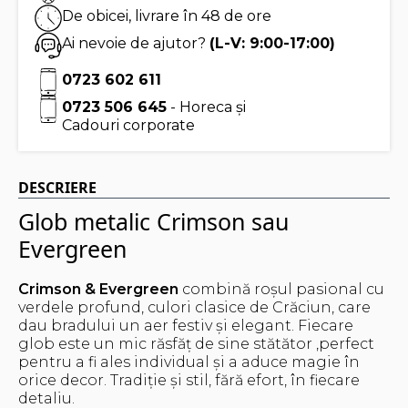
De obicei, livrare în 48 de ore
Ai nevoie de ajutor?
(L-V: 9:00-17:00)
0723 602 611
0723 506 645
- Horeca și
Cadouri corporate
DESCRIERE
Glob metalic Crimson sau
Evergreen
Crimson & Evergreen
combină roșul pasional cu
verdele profund, culori clasice de Crăciun, care
dau bradului un aer festiv și elegant. Fiecare
glob este un mic răsfăț de sine stătător ,perfect
pentru a fi ales individual și a aduce magie în
orice decor. Tradiție și stil, fără efort, în fiecare
detaliu.