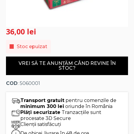
36,00
lei
Stoc epuizat
VREI SĂ TE ANUNȚĂM CÂND REVINE ÎN
STOC?
COD
: 5060001
Transport gratuit
pentru comenzile de
minimum 300 lei
oriunde în România
Plăți securizate
Tranzacțiile sunt
procesate 3D Secure
Clienții satisfăcuți
De obicei, livrare în 48 de ore