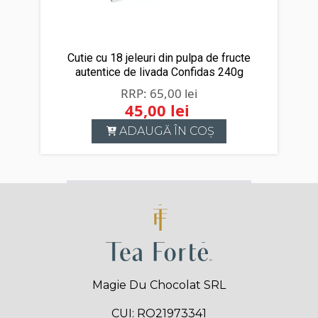
Cutie cu 18 jeleuri din pulpa de fructe
autentice de livada Confidas 240g
65,00
lei
45,00
lei
Prețul
Prețul
ADAUGĂ ÎN COȘ
inițial
curent
a
este:
fost:
45,00 lei.
65,00 lei.
Magie Du Chocolat SRL
CUI: RO21973341