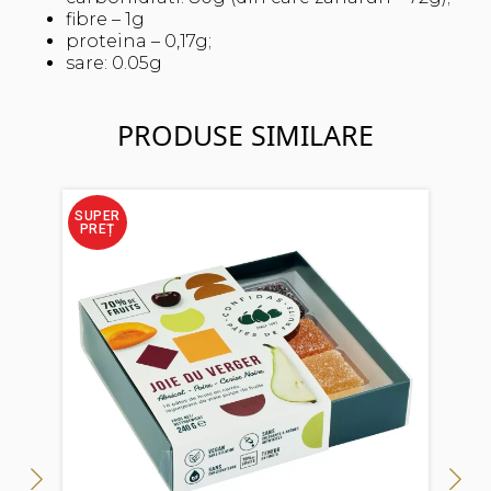
fibre – 1g
proteina – 0,17g;
sare: 0.05g
PRODUSE SIMILARE
SUPER
SUP
PREȚ
PRE