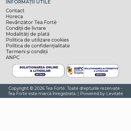
INFORMAȚII UTILE
Contact
Horeca
Revânzător Tea Forté
Condiții de livrare
Modalități de plată
Politica de utilizare cookies
Politica de confidențialitate
Termeni și condiții
ANPC
Copyright © 2026 Tea Forté. Toate drepturile rezervate -
Tea Forté este marcă înregistrată. | Powered by
Levitate