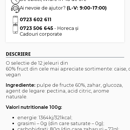
Ai nevoie de ajutor?
(L-V: 9:00-17:00)
0723 602 611
0723 506 645
- Horeca și
Cadouri corporate
DESCRIERE
O selectie de 12 jeleuri din
60% fruct din cele mai apreciate sortimente: caise, 
vegan
Ingrediente:
pulpe de fructe 60%, zahar, glucoza,
agent de legare: pectina, acid citric, arome
naturale.
Valori nutritionale 100g:
energie: 1364kj/321kcal;
grasimi – 0g (din care saturate – 0g);
carbohidrati: 80g (din care zaharuri – 72g);