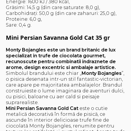
Energie: 1600 kJ / 380 kcal,
Grăsimi: 14,5 g (din care saturate: 8,0 g),
Carbohidrați: 50,0 g (din care zaharuri: 25,0 g),
Proteine: 6,0 g,
Sare: 0,4 g.
Mini Persian Savanna Gold Cat 35 gr
Monty Bojangles este un brand britanic de lux
specializat in trufe de ciocolata gourmet,
recunoscute pentru combinatii indraznete de
arome, design excentric si ambalaje artistice.
Simbolul brandului este chiar „
Monty Bojangles
”,
o pisica desenata intr-un stil fantastic-victorian,
care apare pe majoritatea ambalajelor. Brandul
construieste o lume imaginara de aventuri dulci,
cu pisici, baloane cu aer cald si peisaje
suprarealiste.
Mini Persian Savanna Gold Cat
este o cutie
metalică decorativă în formă de pisică, ce
ascunde în interior delicioase trufe fine de
ciocolată Monty Bojangles, renumite pentru