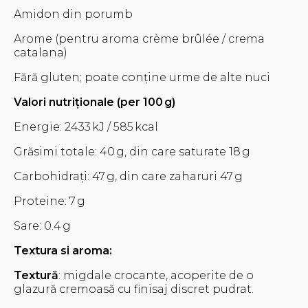
Amidon din porumb
Arome (pentru aroma crème brûlée / crema
catalana)
Fără gluten; poate conține urme de alte nuci
Valori nutriționale (per 100 g)
Energie: 2433 kJ / 585 kcal
Grăsimi totale: 40 g, din care saturate 18 g
Carbohidrați: 47 g, din care zaharuri 47 g
Proteine: 7 g
Sare: 0.4 g
Textura si aroma:
Textură
: migdale crocante, acoperite de o
glazură cremoasă cu finisaj discret pudrat.