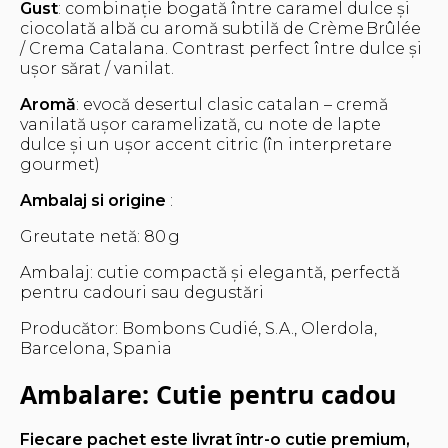
Gust
: combinație bogată între caramel dulce și
ciocolată albă cu aromă subtilă de Crème Brûlée
/ Crema Catalana. Contrast perfect între dulce și
ușor sărat / vanilat.
Aromă
: evocă desertul clasic catalan – cremă
vanilată ușor caramelizată, cu note de lapte
dulce și un ușor accent citric (în interpretare
gourmet)
Ambalaj si origine
:
Greutate netă: 80 g
Ambalaj: cutie compactă și elegantă, perfectă
pentru cadouri sau degustări
Producător: Bombons Cudié, S.A., Olerdola,
Barcelona, Spania
Ambalare: Cutie pentru cadou
Fiecare pachet este livrat într-o cutie premium,