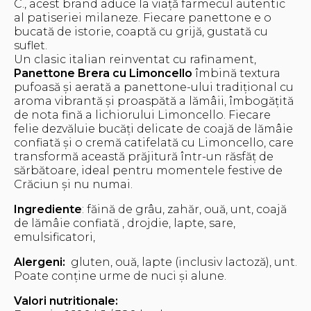
C., acest brand aduce la viață farmecul autentic
al patiseriei milaneze. Fiecare panettone e o
bucată de istorie, coaptă cu grijă, gustată cu
suflet.
Un clasic italian reinventat cu rafinament,
Panettone Brera cu Limoncello
îmbină textura
pufoasă și aerată a panettone-ului tradițional cu
aroma vibrantă și proaspătă a lămâii, îmbogățită
de nota fină a lichiorului Limoncello. Fiecare
felie dezvăluie bucăți delicate de coajă de lămâie
confiată și o cremă catifelată cu Limoncello, care
transformă această prăjitură într-un răsfăț de
sărbătoare, ideal pentru momentele festive de
Crăciun și nu numai.
Ingrediente
: făină de grâu, zahăr, ouă, unt, coajă
de lămâie confiată , drojdie, lapte, sare,
emulsificatori,
Alergeni:
gluten, ouă, lapte (inclusiv lactoză), unt.
Poate conține urme de nuci și alune.
Valori nutritionale: