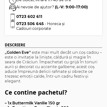
Ai nevoie de ajutor?
(L-V: 9:00-17:00)
0723 602 611
0723 506 645
- Horeca și
Cadouri corporate
DESCRIERE
„Golden Eve”
este mai mult decât un coș cadou –
este o invitație la liniște, căldură și magie în
seara de Crăciun. Împachetat cu grijă în tonuri
aurii și decorat cu accente galbene, acest coș
aduce împreună delicii rafinate și obiecte ce
trezesc emoții calde, într-un cadru festiv și
elegant.
Ce contine pachetul?
– 1x Buttermilk Vanilie 150 gr