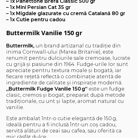
– 1x Panettone Brera Classic 500 gr
– 1x Mini Persian Cat 35 gr
– 1x Migdale glazurate cu cremă Catalană 80 gr
– 1x Cutie pentru cadou
Buttermilk Vanilie 150 gr
Buttermilk,
un brand artizanal cu tradiție din
inima Cornwall-ului (Marea Britanie), este
renumit pentru dulciurile sale cremoase, lucrate
cu grijă și pasiune din 1964. Fudge-urile lor sunt
apreciate pentru textura moale și bogată, iar
fiecare rețetă reflectă o combinație atentă de
ingrediente de calitate și inspirație modernă.
„Buttermilk Fudge Vanilie 150 g”
este un fudge
clasic, cremos și bogat, preparat după metode
tradiționale, cu unt și lapte, aromat natural cu
vanilie.
Este ambalat într-o cutie elegantă de 150 g,
ideală pentru a fi inclusă într-un coș cadou,
servită alături de ceai sau cafea, sau oferită ca
mic răsfăț dulce.