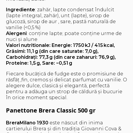
Ingrediente
: zahăr, lapte condensat îndulcit
(lapte integral, zahăr), unt (lapte), sirop de
glucoză, sirop de aur , sare, pastă naturală de
vanilie (<0,5 %)
Alergeni
: conține lapte; poate conține urme de
nuci și alune
Valori nutritionale: Energie: 1750 kJ / 415 kcal,
Grăsimi: 11,1 g (din care saturate: 7,0 g),
Carbohidrați: 77,3 g (din care zaharuri: 76,9 g),
Proteine: 1,5 g, Sare: ~0,51 g
Fiecare bucățică de fudge este o promisiune de
răsfăț ,fin, cremos și delicat parfumat cu vanilie. O
alegere dulce, clasică și elegantă, perfectă
pentru a adăuga un strop de căldură și bucurie
în orice moment special.
Panettone Brera Classic 500 gr
BreraMilano 1930
este născut din inima
cartierului Brera și din tradiția Giovanni Cova &