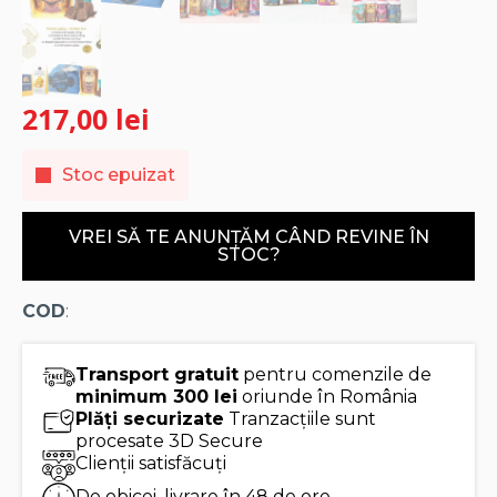
217,00
lei
Stoc epuizat
VREI SĂ TE ANUNȚĂM CÂND REVINE ÎN
STOC?
COD
:
Transport gratuit
pentru comenzile de
minimum 300 lei
oriunde în România
Plăți securizate
Tranzacțiile sunt
procesate 3D Secure
Clienții satisfăcuți
De obicei, livrare în 48 de ore