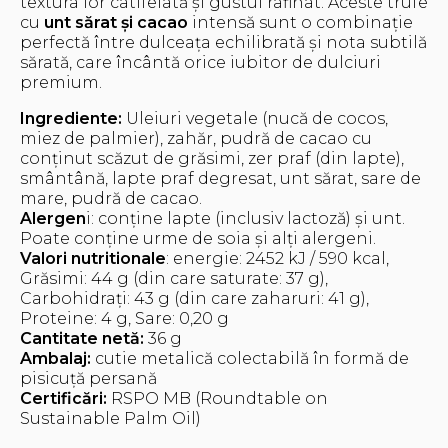
textura lor catifelată și gustul rafinat. Aceste trufe
cu
unt sărat și cacao
intensă sunt o combinație
perfectă între dulceața echilibrată și nota subtilă
sărată, care încântă orice iubitor de dulciuri
premium.
Ingrediente:
Uleiuri vegetale (nucă de cocos,
miez de palmier), zahăr, pudră de cacao cu
conținut scăzut de grăsimi, zer praf (din lapte),
smântână, lapte praf degresat, unt sărat, sare de
mare, pudră de cacao.
Alergen
i: conține lapte (inclusiv lactoză) și unt.
Poate conține urme de soia și alți alergeni.
Valori nutritionale
: energie: 2452 kJ / 590 kcal,
Grăsimi: 44 g (din care saturate: 37 g),
Carbohidrați: 43 g (din care zaharuri: 41 g),
Proteine: 4 g, Sare: 0,20 g
Cantitate netă:
36 g
Ambalaj:
cutie metalică colectabilă în formă de
pisicuță persană
Certificări:
RSPO MB (Roundtable on
Sustainable Palm Oil)