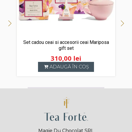
Set cadou ceai si accesorii ceai Mariposa
gift set
310,00
lei
ADAUGĂ ÎN COȘ
Magie Du Chocolat SRL