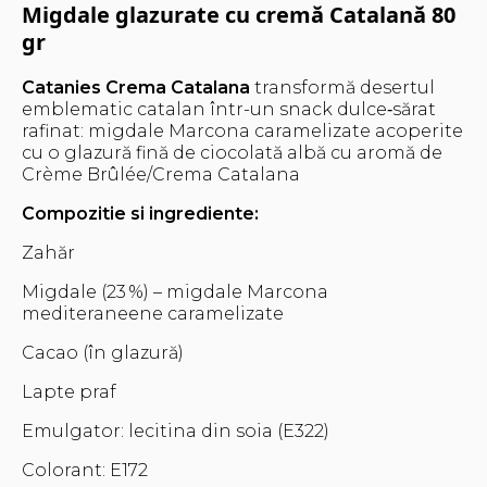
Migdale glazurate cu cremă Catalană 80
gr
Catanies Crema Catalana
transformă desertul
emblematic catalan într-un snack dulce‑sărat
rafinat: migdale Marcona caramelizate acoperite
cu o glazură fină de ciocolată albă cu aromă de
Crème Brûlée/Crema Catalana
Compozitie si ingrediente:
Zahăr
Migdale (23 %) – migdale Marcona
mediteraneene caramelizate
Cacao (în glazură)
Lapte praf
Emulgator: lecitina din soia (E322)
Colorant: E172