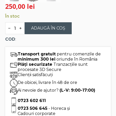
250,00
lei
În stoc
Cantitate
Ceai
ADAUGĂ ÎN COȘ
negru
English
COD
:
Breakfast,
454g
–
HORECA
Transport gratuit
pentru comenzile de
Tea
minimum 300 lei
oriunde în România
Forte
Plăți securizate
Tranzacțiile sunt
procesate 3D Secure
Clienții satisfăcuți
De obicei, livrare în 48 de ore
Ai nevoie de ajutor?
(L-V: 9:00-17:00)
0723 602 611
0723 506 645
- Horeca și
Cadouri corporate