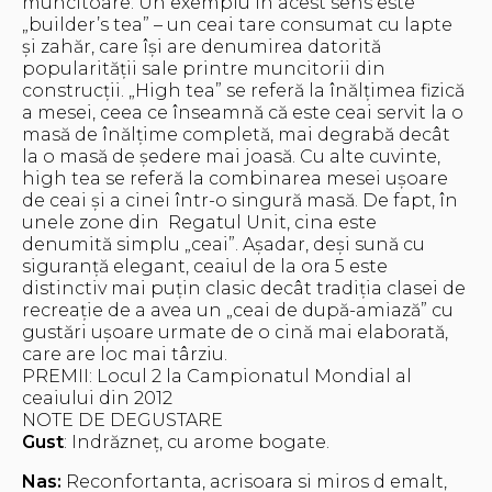
muncitoare. Un exemplu în acest sens este
„builder’s tea” – un ceai tare consumat cu lapte
și zahăr, care își are denumirea datorită
popularității sale printre muncitorii din
construcții. „High tea” se referă la înălțimea fizică
a mesei, ceea ce înseamnă că este ceai servit la o
masă de înălțime completă, mai degrabă decât
la o masă de ședere mai joasă. Cu alte cuvinte,
high tea se referă la combinarea mesei ușoare
de ceai și a cinei într-o singură masă. De fapt, în
unele zone din Regatul Unit, cina este
denumită simplu „ceai”. Așadar, deși sună cu
siguranță elegant, ceaiul de la ora 5 este
distinctiv mai puțin clasic decât tradiția clasei de
recreație de a avea un „ceai de după-amiază” cu
gustări ușoare urmate de o cină mai elaborată,
care are loc mai târziu.
PREMII: Locul 2 la Campionatul Mondial al
ceaiului din 2012
NOTE DE DEGUSTARE
Gust
: Indrăzneț, cu arome bogate.
Nas:
Reconfortanta, acrisoara si miros d emalt,