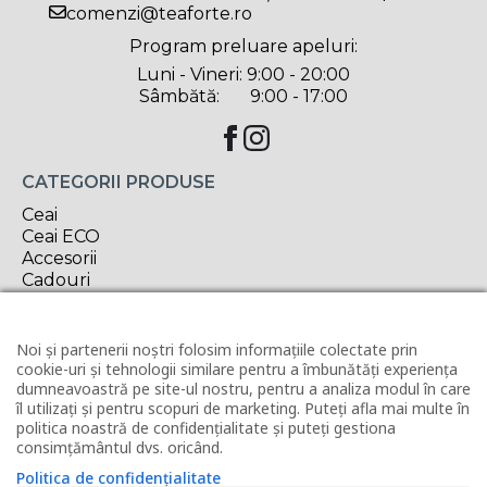
comenzi@teaforte.ro
Program preluare apeluri:
Luni - Vineri: 9:00 - 20:00
Sâmbătă: 9:00 - 17:00
CATEGORII PRODUSE
Ceai
Ceai ECO
Accesorii
Cadouri
Delicatese
Oferta săptămânii
Noi și partenerii noștri folosim informațiile colectate prin
INFORMAȚII UTILE
cookie-uri și tehnologii similare pentru a îmbunătăți experiența
dumneavoastră pe site-ul nostru, pentru a analiza modul în care
Contact
îl utilizați și pentru scopuri de marketing. Puteți afla mai multe în
Horeca
politica noastră de confidențialitate și puteți gestiona
Revânzător Tea Forté
consimțământul dvs. oricând.
Condiții de livrare
Politica de confidențialitate
Modalități de plată