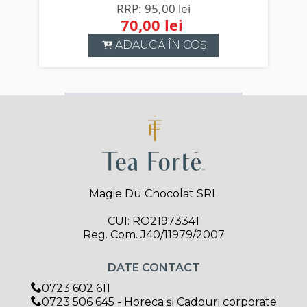
95,00
lei
70,00
lei
Prețul
Prețul
ADAUGĂ ÎN COȘ
inițial
curent
a
este:
fost:
70,00 lei.
95,00 lei.
Magie Du Chocolat SRL
CUI: RO21973341
Reg. Com. J40/11979/2007
DATE CONTACT
0723 602 611
0723 506 645 - Horeca și Cadouri corporate