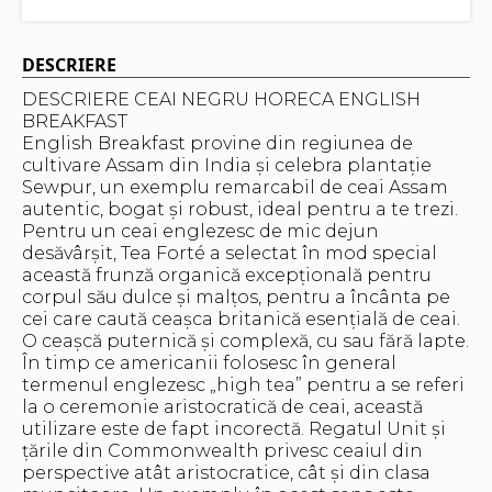
DESCRIERE
DESCRIERE CEAI NEGRU HORECA ENGLISH
BREAKFAST
English Breakfast provine din regiunea de
cultivare Assam din India și celebra plantație
Sewpur, un exemplu remarcabil de ceai Assam
autentic, bogat și robust, ideal pentru a te trezi.
Pentru un ceai englezesc de mic dejun
desăvârșit, Tea Forté a selectat în mod special
această frunză organică excepțională pentru
corpul său dulce și malțos, pentru a încânta pe
cei care caută ceașca britanică esențială de ceai.
O ceașcă puternică și complexă, cu sau fără lapte.
În timp ce americanii folosesc în general
termenul englezesc „high tea” pentru a se referi
la o ceremonie aristocratică de ceai, această
utilizare este de fapt incorectă. Regatul Unit și
țările din Commonwealth privesc ceaiul din
perspective atât aristocratice, cât și din clasa