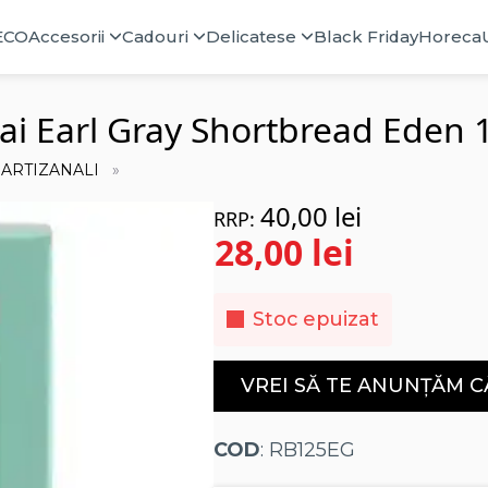
ECO
Accesorii
Cadouri
Delicatese
Black Friday
Horeca
 ceai Earl Gray Shortbread Eden
 ARTIZANALI
40,00
lei
28,00
lei
Prețul
Prețul
Stoc epuizat
inițial
curent
a
este:
VREI SĂ TE ANUNȚĂM C
fost:
28,00 lei.
40,00 lei.
COD
: RB125EG