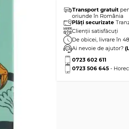
Transport gratuit
pen
oriunde în România
Plăți securizate
Tranz
Clienții satisfăcuți
De obicei, livrare în 4
Ai nevoie de ajutor?
(
0723 602 611
0723 506 645
- Horec