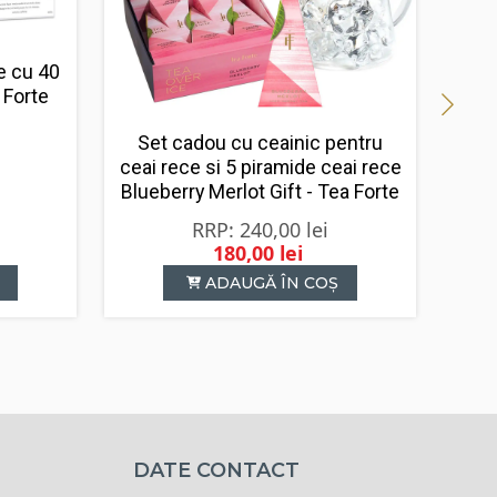
ie cu 40
 Forte
Set cadou cu ceainic pentru
ceai rece si 5 piramide ceai rece
Blueberry Merlot Gift - Tea Forte
240,00
lei
180,00
lei
Prețul
Prețul
ADAUGĂ ÎN COȘ
inițial
curent
a
este:
fost:
180,00 lei.
240,00 lei.
DATE CONTACT