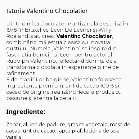
Istoria Valentino Chocolatier
Dintr-o mică ciocolaterie artizanală deschisă în
1978 în Bruxelles, Leen De Leener și Willy
Roelandts au creat
Valentino Chocolatier
,
combinând măiestria clasică cu inovația
gustului. Numele „Valentino” se inspiră din
fascinația bunicii lui Leen pentru actorul
Rudolph Valentino, reflectând dorința de a
transforma ciocolata în experiențe pline de
rafinament.
Fidel tradițiilor belgiene, Valentino folosește
ingrediente premium, unt de cacao 100 % și
cacao de origine, realizând fiecare produs cu
pasiune și atenție la detalii.
Ingrediente:
Zahar, alune de padure, grasimi vegetale, masa de
cacao, unt de cacao, lapte praf, lecitina de soia,
vanilie.