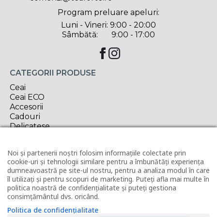
Program preluare apeluri:
Luni - Vineri: 9:00 - 20:00
Sâmbătă: 9:00 - 17:00
CATEGORII PRODUSE
Ceai
Ceai ECO
Accesorii
Cadouri
Delicatese
Oferta săptămânii
Noi și partenerii noștri folosim informațiile colectate prin
INFORMAȚII UTILE
cookie-uri și tehnologii similare pentru a îmbunătăți experiența
Contact
dumneavoastră pe site-ul nostru, pentru a analiza modul în care
Horeca
îl utilizați și pentru scopuri de marketing. Puteți afla mai multe în
politica noastră de confidențialitate și puteți gestiona
Revânzător Tea Forté
consimțământul dvs. oricând.
Condiții de livrare
Modalități de plată
Politica de confidențialitate