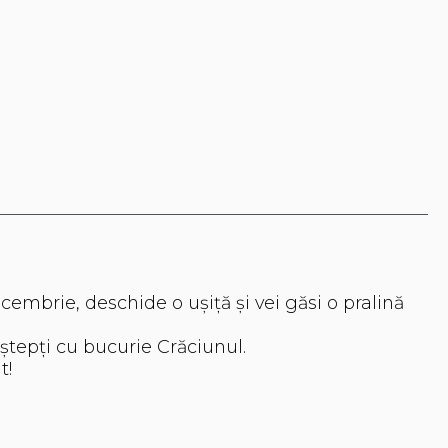
cembrie, deschide o ușiță și vei găsi o pralină
aștepți cu bucurie Crăciunul.
t!