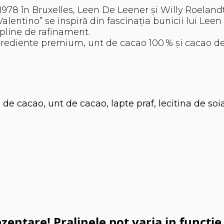
 1978 în Bruxelles, Leen De Leener și Willy Roeland
Valentino” se inspiră din fascinația bunicii lui Lee
 pline de rafinament.
ingrediente premium, unt de cacao 100 % și cacao de
 cacao, unt de cacao, lapte praf, lecitina de soia,
ezentare! Pralinele pot varia in functi