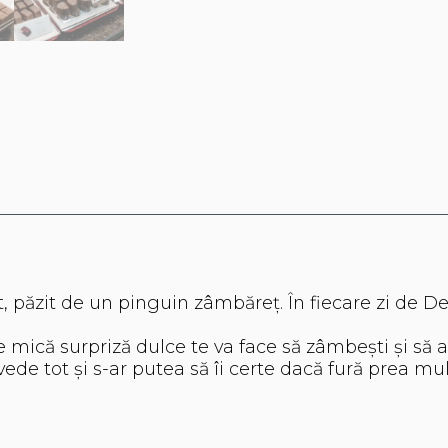
, păzit de un pinguin zâmbăreț. În fiecare zi de De
are mică surpriză dulce te va face să zâmbești și să 
 vede tot și s-ar putea să îi certe dacă fură prea mul