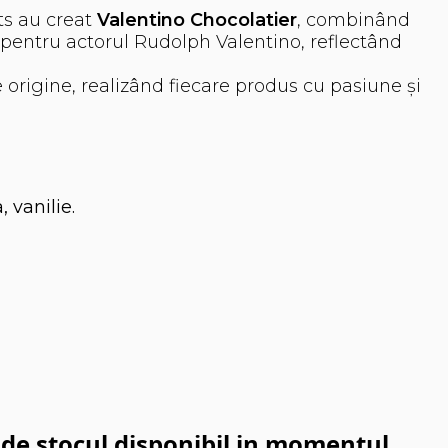
ts au creat
Valentino Chocolatier
, combinând
n pentru actorul Rudolph Valentino, reflectând
 origine, realizând fiecare produs cu pasiune și
 vanilie.
e de stocul disponibil in momentul