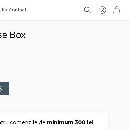
Utile
Contact
Search
for:
se Box
Ș
tru comenzile de
minimum 300 lei