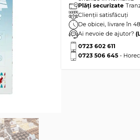
Plăți securizate
Tranz
Clienții satisfăcuți
De obicei, livrare în 4
Ai nevoie de ajutor?
(
0723 602 611
0723 506 645
- Horec