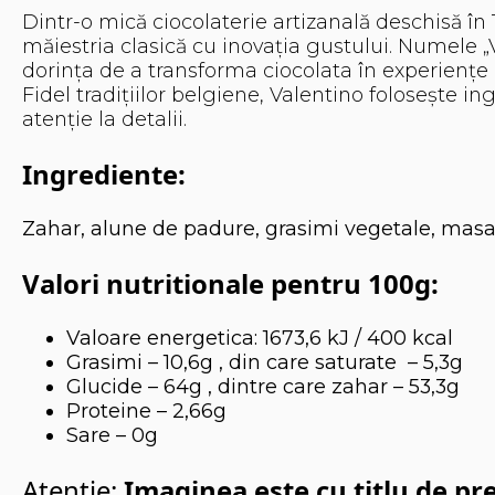
Dintr-o mică ciocolaterie artizanală deschisă în
măiestria clasică cu inovația gustului. Numele „
dorința de a transforma ciocolata în experiențe
Fidel tradițiilor belgiene, Valentino folosește 
atenție la detalii.
Ingrediente:
Zahar, alune de padure, grasimi vegetale, masa de
Valori nutritionale pentru 100g:
Valoare energetica: 1673,6 kJ / 400 kcal
Grasimi – 10,6g , din care saturate – 5,3g
Glucide – 64g , dintre care zahar – 53,3g
Proteine – 2,66g
Sare – 0g
Atentie:
Imaginea este cu titlu de pr