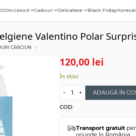
ECO
Accesorii
Cadouri
Delicatese
Black Friday
Horeca
elgiene Valentino Polar Surpri
URI CRĂCIUN
120,00
lei
În stoc
Cantitate
ADAUGĂ ÎN CO
Advent
calendar
cu
COD
:
praline
belgiene
Valentino
Polar
Transport gratuit
pen
Surprise
Box
oriunde în România