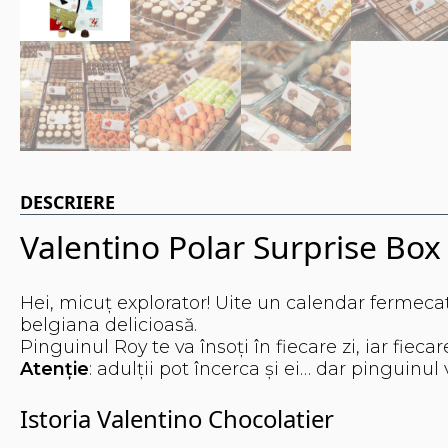
DESCRIERE
Valentino Polar Surprise Box
Hei, micuț explorator! Uite un calendar fermecat
belgiana delicioasă.
Pinguinul Roy te va însoți în fiecare zi, iar fiec
Atenție
: adulții pot încerca și ei… dar pinguinul
Istoria Valentino Chocolatier