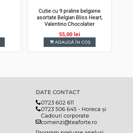
Cutie cu 9 praline belgiene
asortate Belgian Bliss Heart,
Valentino Chocolatier
55,00
lei
ADAUGĂ ÎN COȘ
DATE CONTACT
0723 602 611
0723 506 645 - Horeca și
Cadouri corporate
comenzi@teaforte.ro
Program preluare apeluri: