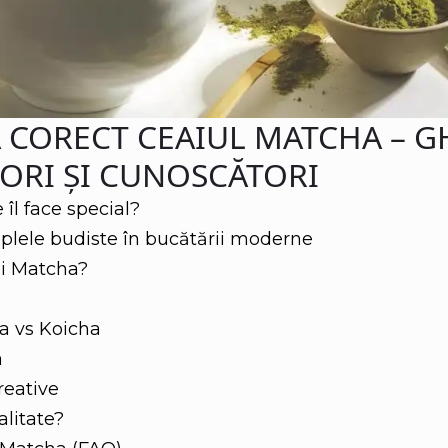
 CORECT CEAIUL MATCHA – 
ORI ȘI CUNOSCĂTORI
 îl face special?
plele budiste în bucătării moderne
ai Matcha?
a vs Koicha
a
reative
litate?