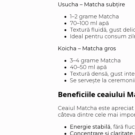
Usucha – Matcha subțire
1–2 grame Matcha
70–100 ml apă
Textură fluidă, gust deli
Ideal pentru consum zil
Koicha – Matcha gros
3–4 grame Matcha
40–50 ml apă
Textură densă, gust int
Se servește la ceremonii
Beneficiile ceaiului 
Ceaiul Matcha este apreciat n
câteva dintre cele mai impor
Energie stabilă
, fără fl
Concentrare și claritat