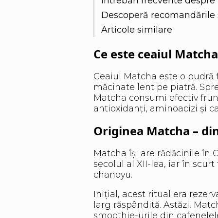
Întrebări frecvente despr
Descoperă recomandările sp
Articole similare
Ce este ceaiul Matcha ș
Ceaiul Matcha este o pudră f
măcinate lent pe piatră. Spre 
Matcha consumi efectiv frun
antioxidanți, aminoacizi și c
Originea Matcha – di
Matcha își are rădăcinile în 
secolul al XII-lea, iar în sc
chanoyu.
Inițial, acest ritual era reze
larg răspândită. Astăzi, Match
smoothie-urile din cafenelel