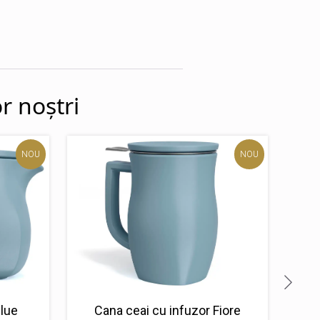
r noștri
Cut
NOU
NOU
Her
Blue
Cana ceai cu infuzor Fiore