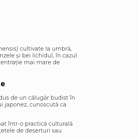
ensis) cultivate la umbră,
zele și bei lichidul, în cazul
centrație mai mare de
ne
 adus de un călugăr budist în
lui japonez, cunoscută ca
mat într-o practică culturală
ețetele de deserturi sau