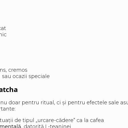
cat
nic
ens, cremos
 sau ocazii speciale
Matcha
u doar pentru ritual, ci și pentru efectele sale as
tante:
uctuații de tipul „urcare-cădere” ca la cafea
e mentală
, datorită L-teaninei