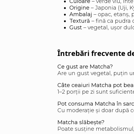
Culoare
– verde viu, int
Origine
– Japonia (Uji, K
Ambalaj
– opac, etanș, 
Textură
– fină ca pudra 
Gust
– vegetal, ușor du
Întrebări frecvente 
Ce gust are Matcha?
Are un gust vegetal, puțin u
Câte ceaiuri Matcha pot bea
1–2 porții pe zi sunt suficien
Pot consuma Matcha în sarc
Cu moderație și doar după co
Matcha slăbește?
Poate susține metabolismul, d