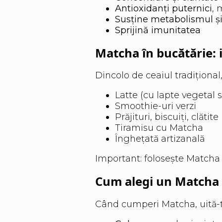
Antioxidanți puternici
, 
Susține metabolismul și
Sprijină imunitatea
Matcha în bucătărie: i
Dincolo de ceaiul tradițional
Latte (cu lapte vegetal s
Smoothie-uri verzi
Prăjituri, biscuiți, clătite
Tiramisu cu Matcha
Înghețată artizanală
Important: folosește Matcha 
Cum alegi un Matcha d
Când cumperi Matcha, uită-t