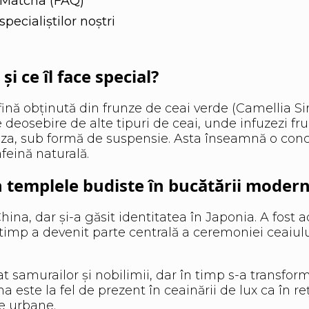
e Matcha (FAQ)
ecialiștilor noștri
i ce îl face special?
ină obținută din frunze de ceai verde (Camellia Sin
deosebire de alte tipuri de ceai, unde infuzezi frun
za, sub formă de suspensie. Asta înseamnă o con
afeină naturală.
n templele budiste în bucătării moder
China, dar și-a găsit identitatea în Japonia. A fost
urt timp a devenit parte centrală a ceremoniei ceaiu
rvat samurailor și nobilimii, dar în timp s-a transfor
a este la fel de prezent în ceainării de lux ca în r
e urbane.