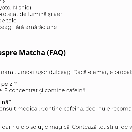
ens
yoto, Nishio)
protejat de lumină și aer
de talc
lceag, fără amărăciune
despre Matcha (FAQ)
mami, uneori ușor dulceag. Dacă e amar, e probabil
 pe zi?
te. E concentrat și conține cafeină.
ină?
nsult medical. Conține cafeină, deci nu e recoman
ar nu e o soluție magică. Contează tot stilul de v