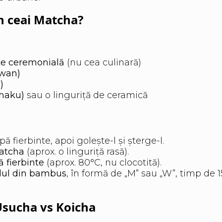
n ceai Matcha?
te ceremonială
(nu cea culinară)
awan)
)
shaku)
sau o linguriță de ceramică
ă fierbinte, apoi golește-l și șterge-l.
atcha
(aprox. o linguriță rasă).
 fierbinte
(aprox. 80°C, nu clocotită).
lul din bambus
, în formă de „M” sau „W”, timp de 
Usucha vs Koicha