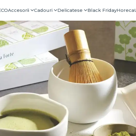
ECO
Accesorii
Cadouri
Delicatese
Black Friday
Horeca