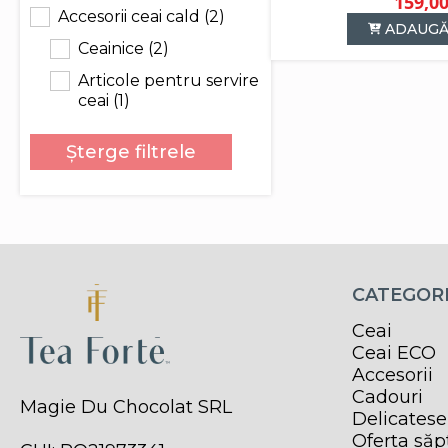
159,0
Accesorii ceai cald
(2)
ADAUGĂ
Ceainice
(2)
Articole pentru servire
ceai
(1)
Șterge filtrele
CATEGORI
Ceai
Ceai ECO
Accesorii
Cadouri
Magie Du Chocolat SRL
Delicatese
Oferta să