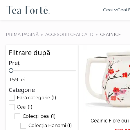
Ceai
Ceai 
PRIMA PAGINĂ
ACCESORII CEAI CALD
CEAINICE
Filtrare după
Preț
Preț
159 lei
Categorie
Fără categorie
(1)
Categorie
Ceai
(1)
Colecții ceai
(1)
Ceainic Fiore cu 
Colecția Hanami
(1)