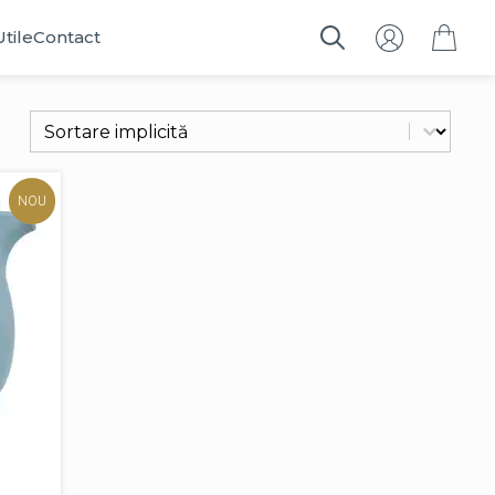
Utile
Contact
Search
for:
Sort content
Filtrează
NOU