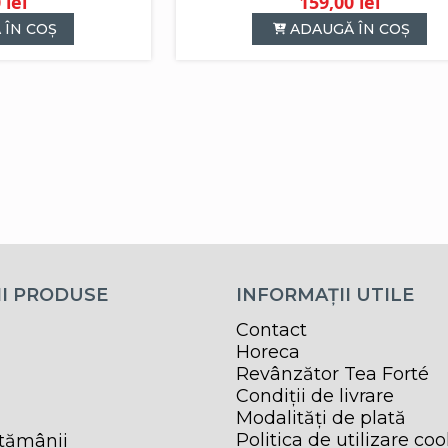
0
lei
159,00
lei
 ÎN COȘ
ADAUGĂ ÎN COȘ
I PRODUSE
INFORMAȚII UTILE
Contact
Horeca
Revânzător Tea Forté
Condiții de livrare
Modalități de plată
Politica de utilizare coo
ptămânii