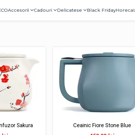
ECO
Accesorii
Cadouri
Delicatese
Black Friday
Horeca
infuzor Sakura
Ceainic Fiore Stone Blue