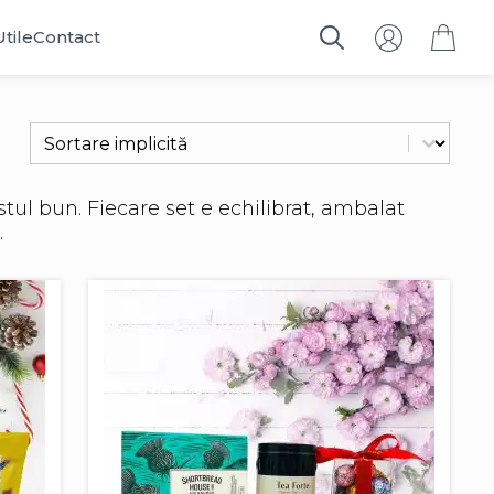
Utile
Contact
Search
for:
Sort content
Filtrează
l bun. Fiecare set e echilibrat, ambalat
.