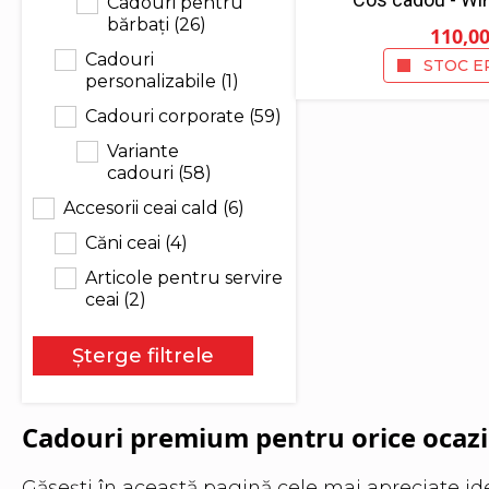
Cadouri pentru
bărbați
(26)
110,0
Cadouri
STOC E
personalizabile
(1)
Cadouri corporate
(59)
Variante
cadouri
(58)
Accesorii ceai cald
(6)
Căni ceai
(4)
Articole pentru servire
ceai
(2)
Șterge filtrele
Cadouri premium pentru orice ocazie
Găsești în această pagină cele mai apreciate i