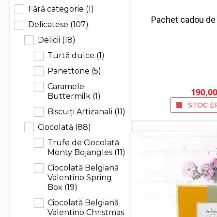
Fără categorie
(1)
Pachet cadou de 
Delicatese
(107)
Delicii
(18)
Turtă dulce
(1)
Panettone
(5)
Caramele
190,0
Buttermilk
(1)
STOC E
Biscuiți Artizanali
(11)
Ciocolată
(88)
Trufe de Ciocolată
Monty Bojangles
(11)
Ciocolată Belgiană
Valentino Spring
Box
(19)
Ciocolată Belgiană
Valentino Christmas