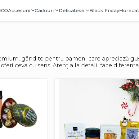
ECO
Accesorii
Cadouri
Delicatese
Black Friday
Horeca
emium, gândite pentru oameni care apreciază gustu
 oferi ceva cu sens. Atenția la detalii face diferența