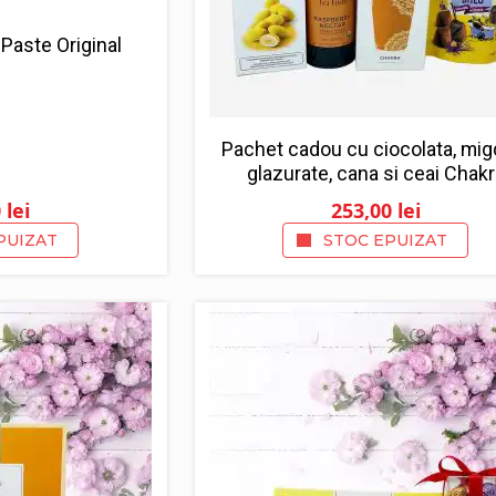
Paste Original
Pachet cadou cu ciocolata, mig
glazurate, cana si ceai Chak
0
lei
253,00
lei
PUIZAT
STOC EPUIZAT