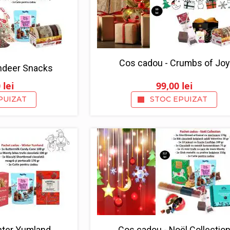
Cos cadou - Crumbs of Joy
ndeer Snacks
0
lei
99,00
lei
PUIZAT
STOC EPUIZAT
nter Yumland
Cos cadou - Noël Collectio