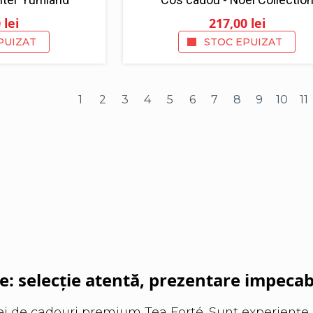
0
lei
217,00
lei
PUIZAT
STOC EPUIZAT
1
2
3
4
5
6
7
8
9
10
11
: selecție atentă, prezentare impecab
dei de cadouri premium Tea Forté. Sunt experiențe