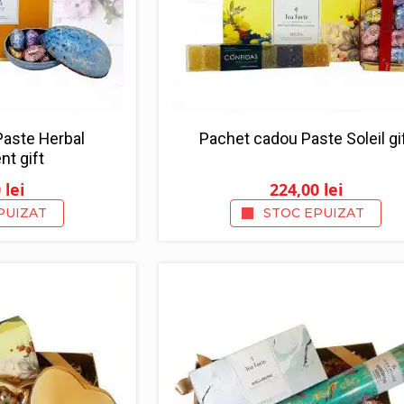
aste Herbal
Pachet cadou Paste Soleil gi
t gift
0
lei
224,00
lei
PUIZAT
STOC EPUIZAT