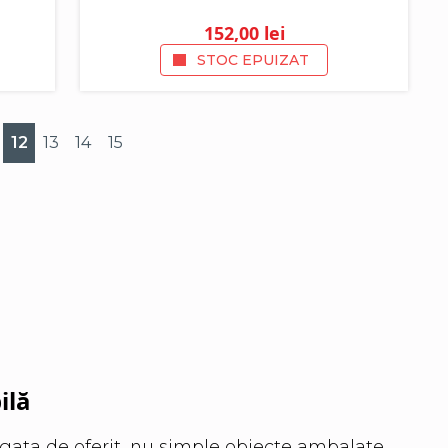
152,00
lei
STOC EPUIZAT
12
13
14
15
ilă
 gata de oferit, nu simple obiecte ambalate