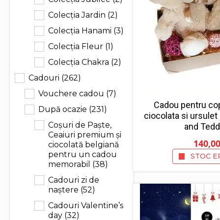
Colecția Jardin
(2)
Colecția Hanami
(3)
Colecția Fleur
(1)
Colecția Chakra
(2)
Cadouri
(262)
Vouchere cadou
(7)
Cadou pentru copi
După ocazie
(231)
ciocolata si ursulet
Coșuri de Paște,
and Tedd
Ceaiuri premium și
140,0
ciocolată belgiană
pentru un cadou
STOC E
memorabil
(38)
Cadouri zi de
naștere
(52)
Cadouri Valentine’s
day
(32)