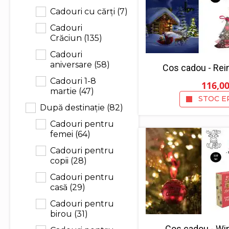
Cadouri cu cărți
(7)
Cadouri
Crăciun
(135)
Cadouri
aniversare
(58)
Cos cadou - Rei
Cadouri 1-8
116,0
martie
(47)
STOC E
După destinație
(82)
Cadouri pentru
femei
(64)
Cadouri pentru
copii
(28)
Cadouri pentru
casă
(29)
Cadouri pentru
birou
(31)
Cos cadou - Wi