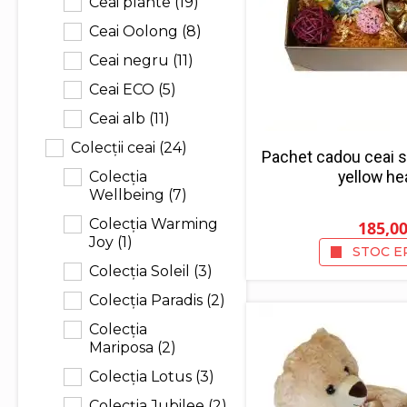
Ceai plante
(19)
Ceai Oolong
(8)
Ceai negru
(11)
Ceai ECO
(5)
Ceai alb
(11)
Colecții ceai
(24)
Pachet cadou ceai s
yellow hea
Colecția
Wellbeing
(7)
Colecția Warming
185,0
Joy
(1)
STOC E
Colecția Soleil
(3)
Colecția Paradis
(2)
Colecția
Mariposa
(2)
Colecția Lotus
(3)
Colecția Jubilee
(2)